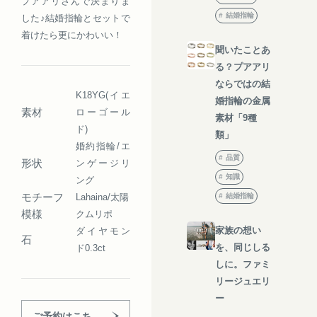
プアアリさんで決まりま
結婚指輪
した♪結婚指輪とセットで
着けたら更にかわいい！
聞いたことあ
る？プアアリ
ならではの結
K18YG(イエ
婚指輪の金属
素材
ローゴール
素材「9種
ド)
類」
婚約指輪/エ
品質
形状
ンゲージリ
知識
ング
モチーフ
Lahaina/太陽
結婚指輪
模様
クムリポ
家族の想い
ダイヤモン
石
を、同じしる
ド0.3ct
しに。ファミ
リージュエリ
ー
ご予約はこち