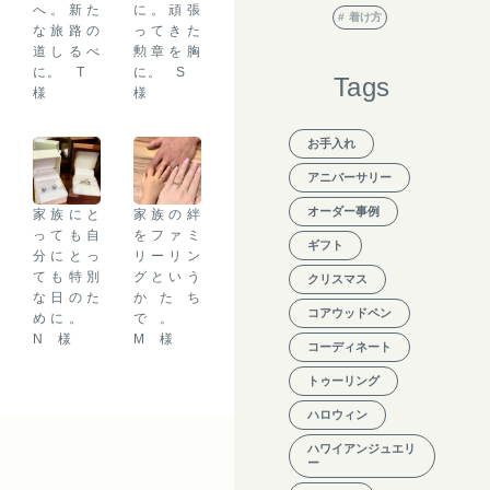
へ。新た
に。頑張
着け方
な旅路の
ってきた
道しるべ
勲章を胸
に。 T
に。 S
Tags
様
様
お手入れ
アニバーサリー
オーダー事例
家族にと
家族の絆
っても自
をファミ
ギフト
分にとっ
リーリン
ても特別
グという
クリスマス
な日のた
かたち
コアウッドペン
めに。
で。
N 様
M 様
コーディネート
トゥーリング
ハロウィン
ハワイアンジュエリ
ー