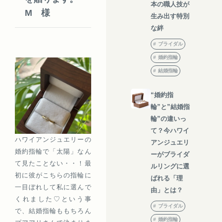
本の職人技が
M 様
生み出す特別
な絆
ブライダル
婚約指輪
結婚指輪
“婚約指
輪”と”結婚指
輪”の違いっ
て？今ハワイ
ハワイアンジュエリーの
アンジュエリ
婚約指輪で「太陽」なん
ーがブライダ
て見たことない・・！最
ルリングに選
初に彼がこちらの指輪に
ばれる「理
一目ぼれして私に選んで
由」とは？
くれました♡という事
ブライダル
で、結婚指輪ももちろん
婚約指輪