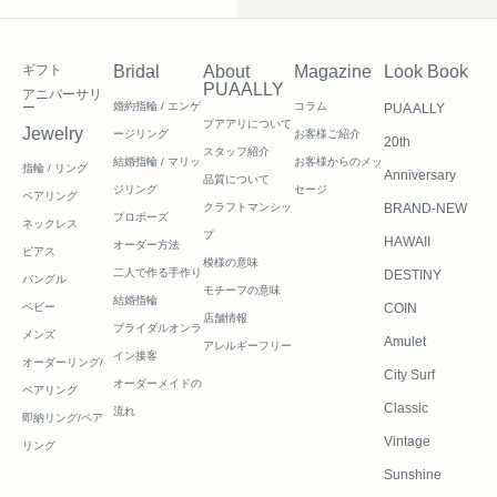
ギフト
Bridal
About
Magazine
Look Book
PUAALLY
アニバーサリ
ー
婚約指輪 / エンゲ
コラム
PUA ALLY
プアアリについて
Jewelry
ージリング
お客様ご紹介
20th
スタッフ紹介
結婚指輪 / マリッ
お客様からのメッ
指輪 / リング
Anniversary
品質について
ジリング
セージ
ペアリング
クラフトマンシッ
BRAND-NEW
プロポーズ
ネックレス
プ
HAWAII
オーダー方法
ピアス
模様の意味
二人で作る
手作り
DESTINY
バングル
モチーフの意味
結婚指輪
ベビー
COIN
店舗情報
ブライダルオンラ
メンズ
Amulet
アレルギーフリー
イン接客
オーダーリング/
City Surf
オーダーメイドの
ペアリング
Classic
流れ
即納リング/ペア
Vintage
リング
Sunshine