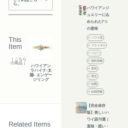
ら。
ハワイアンジ
ュエリーに込
められた7つ
の意味
This
ハワイ語
Item
ブライダル
ベビー
｜こちら
婚約指輪
の商品｜
ハワイアン
意味
ラハイナ-太
陽- エンゲー
歴史
ジリング
知識
結婚指輪
【完全保存
版】美しいハ
ワイ語70選｜
Related Items
意味・想い・