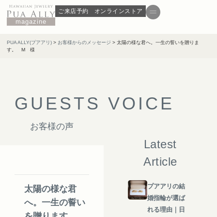
ご来店予約
オンラインストア
magazine
PUA ALLY(プアアリ)
>
お客様からのメッセージ
>
太陽の様な君へ。一生の誓いを贈りま
す。 M 様
G
U
E
S
T
S
V
O
I
C
E
お客様の声
Latest
Article
プアアリの結
太陽の様な君
婚指輪が選ば
へ。一生の誓い
れる理由｜日
を贈ります。