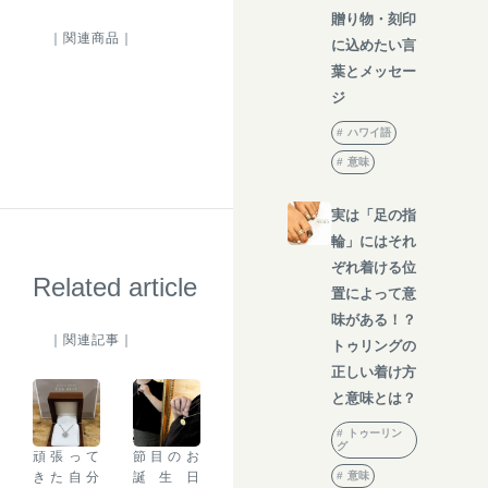
贈り物・刻印
｜関連商品｜
に込めたい言
葉とメッセー
ジ
ハワイ語
意味
実は「足の指
輪」にはそれ
ぞれ着ける位
Related article
置によって意
味がある！？
｜関連記事｜
トゥリングの
正しい着け方
と意味とは？
トゥーリン
グ
頑張って
節目のお
意味
きた自分
誕生日