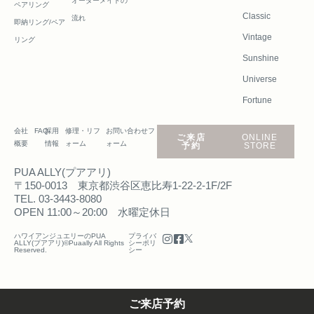
オーダーメイドの
ペアリング
Classic
流れ
即納リング/ペア
Vintage
リング
Sunshine
Universe
Fortune
会社
FAQ
採用
修理・リフ
お問い合わせフ
ご来店
ONLINE
概要
情報
ォーム
ォーム
予約
STORE
PUA ALLY(プアアリ)
〒150-0013 東京都渋谷区恵比寿1-22-2-1F/2F
TEL. 03-3443-8080
OPEN 11:00～20:00 水曜定休日
ハワイアンジュエリーのPUA
プライバ
ALLY(プアアリ)©Puaally All Rights
シーポリ
Reserved.
シー
ご来店予約