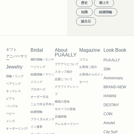
歴史
着け方
知識
結婚指輪
誕生石
ギフト
Bridal
About
Magazine
Look Book
PUAALLY
アニバーサリ
ー
婚約指輪 / エンゲ
コラム
PUA ALLY
プアアリについて
Jewelry
ージリング
お客様ご紹介
20th
スタッフ紹介
結婚指輪 / マリッ
お客様からのメッ
指輪 / リング
Anniversary
品質について
ジリング
セージ
ペアリング
クラフトマンシッ
BRAND-NEW
プロポーズ
ネックレス
プ
HAWAII
オーダー方法
ピアス
模様の意味
二人で作る
手作り
DESTINY
バングル
モチーフの意味
結婚指輪
ベビー
COIN
店舗情報
ブライダルオンラ
メンズ
Amulet
アレルギーフリー
イン接客
オーダーリング/
City Surf