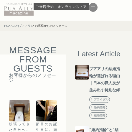
ご来店予約
オンラインストア
magazine
PUA ALLY(プアアリ)
>
お客様からのメッセージ
MESSAGE
Latest Article
FROM
GUESTS
プアアリの結婚指
お客様からのメッセー
輪が選ばれる理由
ジ
｜日本の職人技が
生み出す特別な絆
ブライダル
婚約指輪
結婚指輪
頑張ってき
節目のお誕
た自分へ。
生日に。頑
“婚約指輪”と”結