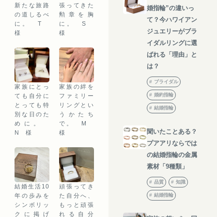
新たな旅路
張ってきた
婚指輪”の違いっ
の道しるべ
勲章を胸
て？今ハワイアン
に。 T
に。 S
ジュエリーがブラ
様
様
イダルリングに選
ばれる「理由」と
は？
ブライダル
家族にとっ
家族の絆を
婚約指輪
ても自分に
ファミリー
とっても特
リングとい
結婚指輪
別な日のた
うかたち
めに。
で。 M
聞いたことある？
N 様
様
プアアリならでは
の結婚指輪の金属
素材「9種類」
品質
知識
結婚生活10
頑張ってき
年の歩みを
た自分へ、
結婚指輪
シンボリッ
もっと頑張
クに掲げ
れる自分