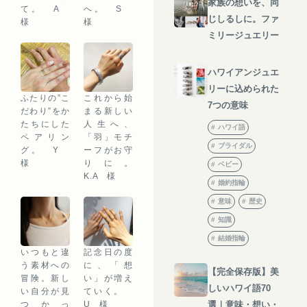
家族の想いを、同
て。 A
へ。 S
じしるしに。ファ
様
様
ミリージュエリー
ハワイアンジュエ
リーに込められた
ふたりの”こ
これから始
7つの意味
だわり”をか
まる新しい
たちにした
人生へ、
ハワイ語
ペアリン
「羽」モチ
ブライダル
グ。 Y
ーフがお守
様
りに。
ベビー
K.A 様
婚約指輪
意味
歴史
知識
結婚指輪
いつもと違
記念日の度
う素材への
に、「想
【完全保存版】美
冒険。新し
い」が増え
しいハワイ語70
い自分が見
ていく。
つかっ
U 様
選｜意味・想い・