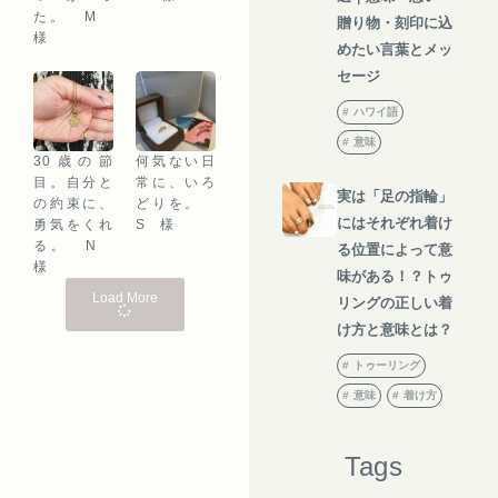
た。 M
贈り物・刻印に込
様
めたい言葉とメッ
セージ
ハワイ語
意味
30歳の節
何気ない日
目。自分と
常に、いろ
実は「足の指輪」
の約束に、
どりを。
にはそれぞれ着け
勇気をくれ
S 様
る。 N
る位置によって意
様
味がある！？トゥ
Load More
リングの正しい着
け方と意味とは？
トゥーリング
意味
着け方
Tags