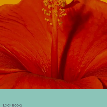
［LOOK BOOK］