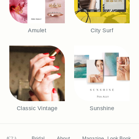
Amulet
City Surf
Classic Vintage
Sunshine
ギフト
Bridal
About
Magazine
Look Book