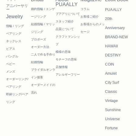
PUAALLY
アニバーサリ
ー
婚約指輪 / エンゲ
コラム
PUA ALLY
プアアリについて
Jewelry
ージリング
お客様ご紹介
20th
スタッフ紹介
結婚指輪 / マリッ
お客様からのメッ
指輪 / リング
Anniversary
品質について
ジリング
セージ
ペアリング
クラフトマンシッ
BRAND-NEW
プロポーズ
ネックレス
プ
HAWAII
オーダー方法
ピアス
模様の意味
二人で作る
手作り
DESTINY
バングル
モチーフの意味
結婚指輪
ベビー
COIN
店舗情報
ブライダルオンラ
メンズ
Amulet
アレルギーフリー
イン接客
オーダーリング/
City Surf
オーダーメイドの
ペアリング
Classic
流れ
即納リング/ペア
Vintage
リング
Sunshine
Universe
Fortune