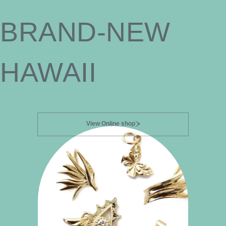
BRAND-NEW
HAWAII
View Online shop