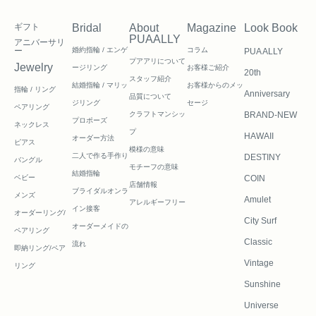
ギフト
Bridal
About
Magazine
Look Book
PUAALLY
アニバーサリ
ー
婚約指輪 / エンゲ
コラム
PUA ALLY
プアアリについて
Jewelry
ージリング
お客様ご紹介
20th
スタッフ紹介
結婚指輪 / マリッ
お客様からのメッ
指輪 / リング
Anniversary
品質について
ジリング
セージ
ペアリング
クラフトマンシッ
BRAND-NEW
プロポーズ
ネックレス
プ
HAWAII
オーダー方法
ピアス
模様の意味
二人で作る
手作り
DESTINY
バングル
モチーフの意味
結婚指輪
ベビー
COIN
店舗情報
ブライダルオンラ
メンズ
Amulet
アレルギーフリー
イン接客
オーダーリング/
City Surf
オーダーメイドの
ペアリング
Classic
流れ
即納リング/ペア
Vintage
リング
Sunshine
Universe