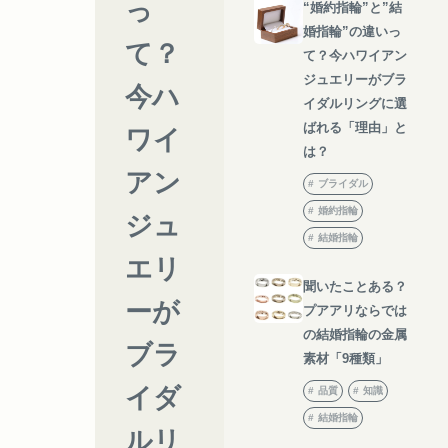
っ
“婚約指輪”と”結
婚指輪”の違いっ
て？
て？今ハワイアン
ジュエリーがブラ
今ハ
イダルリングに選
ばれる「理由」と
ワイ
は？
アン
ブライダル
婚約指輪
ジュ
結婚指輪
エリ
聞いたことある？
ーが
プアアリならでは
の結婚指輪の金属
ブラ
素材「9種類」
イダ
品質
知識
結婚指輪
ルリ