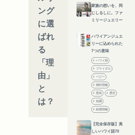
家族の想いを、同
ング
じしるしに。ファ
ミリージュエリー
に選
ばれ
ハワイアンジュエ
リーに込められた
る
7つの意味
「理
ハワイ語
ブライダル
由」
ベビー
婚約指輪
と
意味
歴史
は？
知識
結婚指輪
【完全保存版】美
しいハワイ語70