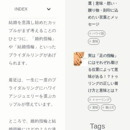
選｜意味・想い・
INDEX
贈り物・刻印に込
めたい言葉とメッ
結婚を意識し始めたカッ
セージ
プルがまず考えることの
ハワイ語
ひとつに、「婚約指輪」
意味
や「結婚指輪」といった
ブライダルリングがあげ
実は「足の指輪」
にはそれぞれ着け
られます。
る位置によって意
味がある！？トゥ
最近は、一生に一度のブ
リングの正しい着
ライダルリングにハワイ
け方と意味とは？
アンジュエリーを選ぶカ
トゥーリング
ップルが増えています。
意味
着け方
ところで、婚約指輪と結
Tags
婚指輪にはどのような違