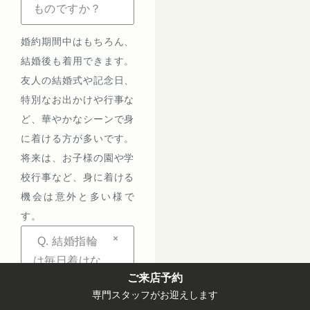
ものですか？
婚約期間中はもちろん、
結婚後も着用できます。
友人の結婚式や記念日、
特別なお出かけや行事な
ど、華やかなシーンで身
に着ける方が多いです。
将来は、お子様の園や学
校行事など、身に着ける
機会は意外と多い様で
す。
+
Q. 結婚指輪
は毎日着けな
ご来店予約
ければいけま
専門スタッフがお迎えします
せんか？