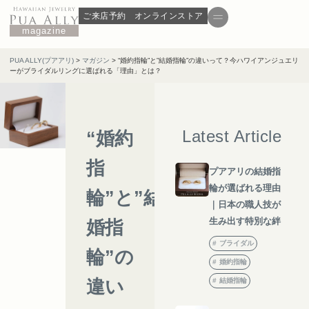
ご来店予約
オンラインストア
magazine
PUA ALLY(プアアリ)
>
マガジン
>
“婚約指輪”と”結婚指輪”の違いって？今ハワイアンジュエリ
ーがブライダルリングに選ばれる「理由」とは？
Latest Article
“婚約
指
プアアリの結婚指
輪が選ばれる理由
輪”と”結
｜日本の職人技が
生み出す特別な絆
婚指
ブライダル
輪”の
婚約指輪
違い
結婚指輪