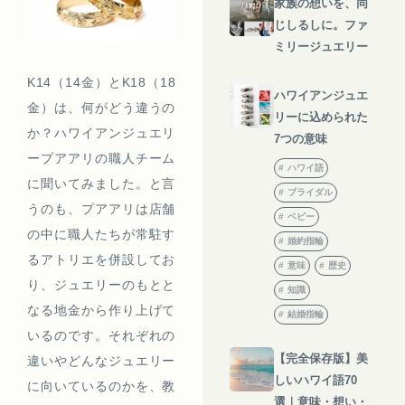
家族の想いを、同
じしるしに。ファ
ミリージュエリー
K14（14金）とK18（18
ハワイアンジュエ
金）は、何がどう違うの
リーに込められた
か？ハワイアンジュエリ
7つの意味
ープアアリの職人チーム
ハワイ語
に聞いてみました。と言
ブライダル
うのも、プアアリは店舗
ベビー
の中に職人たちが常駐す
婚約指輪
るアトリエを併設してお
意味
歴史
り、ジュエリーのもとと
知識
なる地金から作り上げて
結婚指輪
いるのです。それぞれの
【完全保存版】美
違いやどんなジュエリー
しいハワイ語70
に向いているのかを、教
選｜意味・想い・