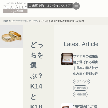
ご来店予約
オンラインストア
magazine
PUA ALLY(プアアリ)
>
マガジン
>
どっちを選ぶ？K14とK18の違いと特徴
Latest Article
どっ
ちを
プアアリの結婚指
輪が選ばれる理由
選
｜日本の職人技が
生み出す特別な絆
ぶ？
ブライダル
K14
婚約指輪
と
結婚指輪
K18
“婚約指輪”と”結