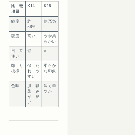
比較
K14
K18
項目
純度
約
約75%
58%
硬度
高い
やや柔
らかい
日常
◎
○
使い
彫り
保た
柔らか
模様
れや
な印象
すい
色味
肌馴
深く華
染み
やか
が良
い