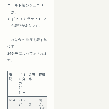
ゴールド製のジュエリー
には、
必ず
K（カラット）
と
いう表記があります。
これは金の純度を表す単
位で、
24分率
によって示されま
す。
表
（2
含有
特徴
記
4分
率
の
24
）＝
K24
24 /
99.9
純
24
%
金。