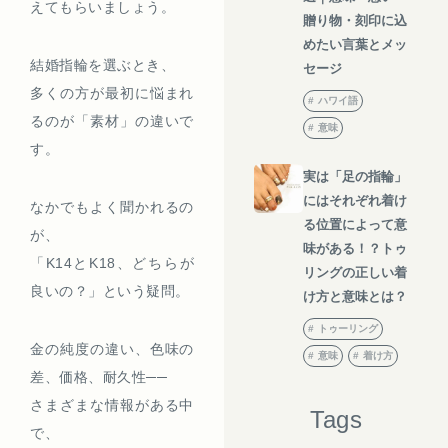
えてもらいましょう。
贈り物・刻印に込
めたい言葉とメッ
結婚指輪を選ぶとき、
セージ
多くの方が最初に悩まれ
ハワイ語
るのが「素材」の違いで
意味
す。
実は「足の指輪」
にはそれぞれ着け
なかでもよく聞かれるの
る位置によって意
が、
味がある！？トゥ
「K14とK18、どちらが
リングの正しい着
良いの？」という疑問。
け方と意味とは？
トゥーリング
金の純度の違い、色味の
意味
着け方
差、価格、耐久性──
さまざまな情報がある中
Tags
で、