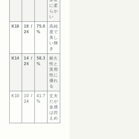
非常
に柔
らか
い
K18
18 /
75.0
高純
24
%
度で
美し
い輝
き
K14
14 /
58.3
耐久
24
%
性と
実用
性に
優れ
る
K10
10 /
41.7
丈夫
24
%
だが
金感
は控
えめ