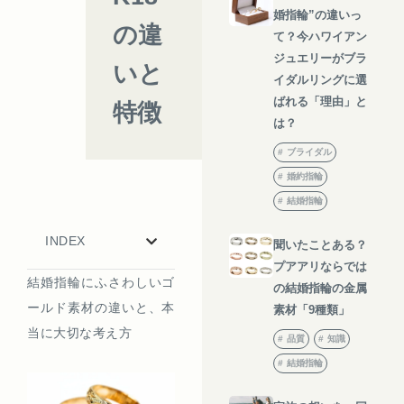
婚指輪”の違いっ
の違
て？今ハワイアン
ジュエリーがブラ
いと
イダルリングに選
ばれる「理由」と
特徴
は？
ブライダル
婚約指輪
結婚指輪
INDEX
聞いたことある？
プアアリならでは
結婚指輪にふさわしいゴ
の結婚指輪の金属
ールド素材の違いと、本
素材「9種類」
当に大切な考え方
品質
知識
結婚指輪