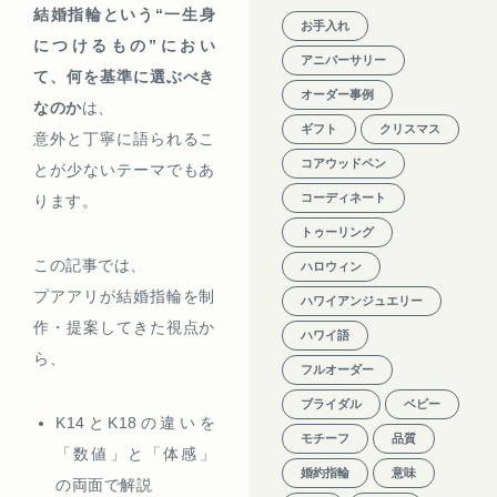
結婚指輪という“一生身
お手入れ
につけるもの”におい
アニバーサリー
て、何を基準に選ぶべき
オーダー事例
なのか
は、
ギフト
クリスマス
意外と丁寧に語られるこ
コアウッドペン
とが少ないテーマでもあ
コーディネート
ります。
トゥーリング
この記事では、
ハロウィン
プアアリが結婚指輪を制
ハワイアンジュエリー
作・提案してきた視点か
ハワイ語
ら、
フルオーダー
ブライダル
ベビー
K14とK18の違いを
モチーフ
品質
「数値」と「体感」
婚約指輪
意味
の両面で解説