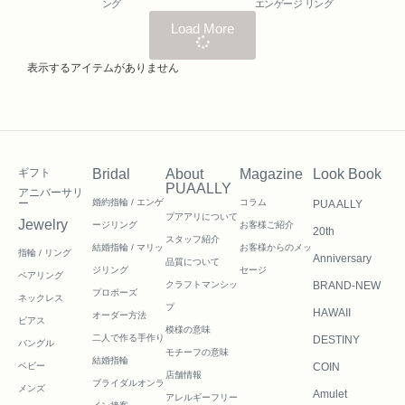
ング
エンゲージ リング
Load More
表示するアイテムがありません
ギフト
Bridal
About
Magazine
Look Book
PUAALLY
アニバーサリ
ー
婚約指輪 / エンゲ
コラム
PUA ALLY
プアアリについて
Jewelry
ージリング
お客様ご紹介
20th
スタッフ紹介
結婚指輪 / マリッ
お客様からのメッ
指輪 / リング
Anniversary
品質について
ジリング
セージ
ペアリング
クラフトマンシッ
BRAND-NEW
プロポーズ
ネックレス
プ
HAWAII
オーダー方法
ピアス
模様の意味
二人で作る
手作り
DESTINY
バングル
モチーフの意味
結婚指輪
ベビー
COIN
店舗情報
ブライダルオンラ
メンズ
Amulet
アレルギーフリー