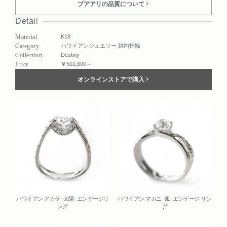
プアアリの品質について
Detail
Material
K18
Category
ハワイアンジュエリー 婚約指輪
Collection
Destiny
Price
￥501,600～
オンラインストアで購入
Related
ハワイアン アカラ -太陽- エンゲージリ
ハワイアン マカニ -風- エンゲージ リン
ング
グ