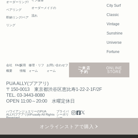
イン接客
オーダーリング/
City Surf
オーダーメイドの
ペアリング
Classic
流れ
即納リング/ペア
Vintage
リング
Sunshine
Universe
Fortune
会社
FAQ
採用
修理・リフ
お問い合わせフ
ご来店
ONLINE
概要
情報
ォーム
ォーム
予約
STORE
PUA ALLY(プアアリ)
〒150-0013 東京都渋谷区恵比寿1-22-2-1F/2F
TEL. 03-3443-8080
OPEN 11:00～20:00 水曜定休日
ハワイアンジュエリーのPUA
プライバ
ALLY(プアアリ)©Puaally All Rights
シーポリ
Reserved.
シー
オンラインストアで購入