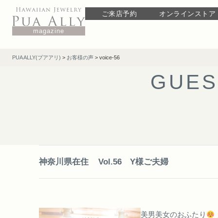
ご来店予約
オンラインストア
magazine
PUA ALLY(プアアリ)
>
お客様の声
>
voice-56
G
U
E
S
神奈川県在住
Vol.56 Y様ご夫婦
美男美女のおふたり