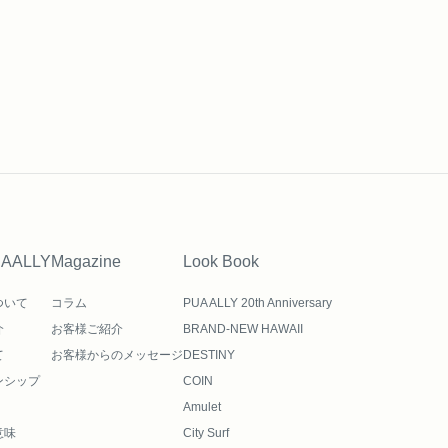
UAALLY
Magazine
Look Book
ついて
コラム
PUA ALLY 20th Anniversary
介
お客様ご紹介
BRAND-NEW HAWAII
て
お客様からのメッセージ
DESTINY
ンシップ
COIN
Amulet
意味
City Surf