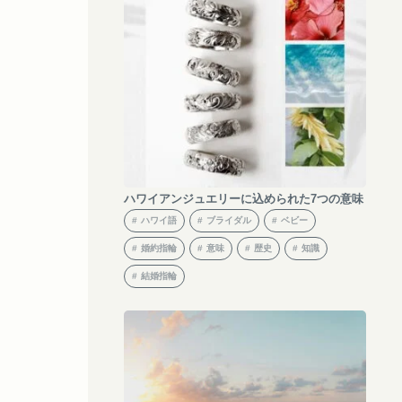
ハワイアンジュエリーに込められた7つの意味
ハワイ語
ブライダル
ベビー
婚約指輪
意味
歴史
知識
結婚指輪