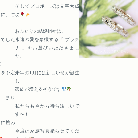
そしてプロポーズは見事大成
びに、ご
功
おふたりの結婚指輪は、
日でした
永遠の愛を象徴する「 プラチ
ナ 」をお選びいただきまし
た。
日
 を予定
来年の1月には新しい命が誕生
し
家族が増えるそうです
が止まり
私たちも今から待ち遠しいで
す〜！
目に携わ
今度は家族写真撮らせてくだ