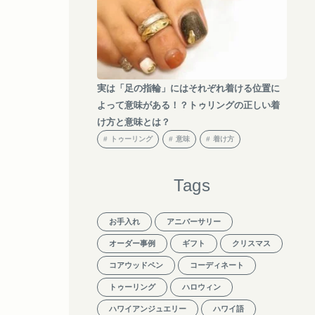
実は「足の指輪」にはそれぞれ着ける位置に
よって意味がある！？トゥリングの正しい着
け方と意味とは？
トゥーリング
意味
着け方
Tags
お手入れ
アニバーサリー
オーダー事例
ギフト
クリスマス
コアウッドペン
コーディネート
トゥーリング
ハロウィン
ハワイアンジュエリー
ハワイ語