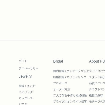
ギフト
Bridal
About P
アニバーサリー
婚約指輪 / エンゲージリング
プアアリに
Jewelry
結婚指輪 / マリッジリング
スタッフ紹
プロポーズ
品質につい
指輪 / リング
オーダー方法
クラフトマ
ペアリング
二人で作る
手作り結婚指輪
模様の意味
ネックレス
ブライダルオンライン接客
モチーフの
ピアス