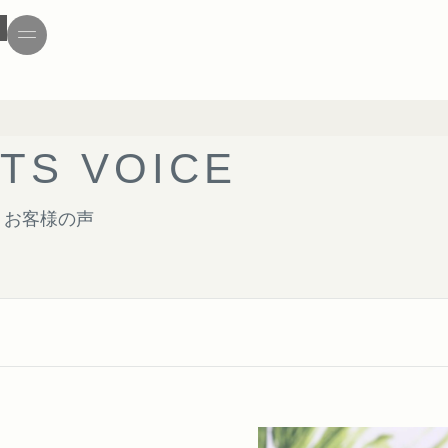
T
S
V
O
I
C
E
お客様の声