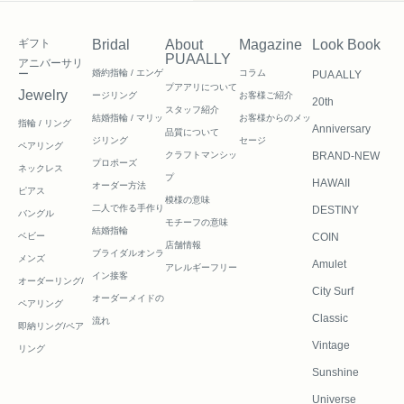
ギフト
Bridal
About
Magazine
Look Book
PUAALLY
アニバーサリ
ー
婚約指輪 / エンゲ
コラム
PUA ALLY
プアアリについて
Jewelry
ージリング
お客様ご紹介
20th
スタッフ紹介
結婚指輪 / マリッ
お客様からのメッ
指輪 / リング
Anniversary
品質について
ジリング
セージ
ペアリング
クラフトマンシッ
BRAND-NEW
プロポーズ
ネックレス
プ
HAWAII
オーダー方法
ピアス
模様の意味
二人で作る
手作り
DESTINY
バングル
モチーフの意味
結婚指輪
ベビー
COIN
店舗情報
ブライダルオンラ
メンズ
Amulet
アレルギーフリー
イン接客
オーダーリング/
City Surf
オーダーメイドの
ペアリング
Classic
流れ
即納リング/ペア
Vintage
リング
Sunshine
Universe