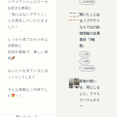
ハワイアンジュエリーが
結婚指輪
お好きな奥様に
「他にはないデザイン」
聞いたことあ
と大満足していただきま
る？プアアリ
した！
ならではの結
婚指輪の金属
しっかり者でおちゃめな
素材「9種
旦那様と
類」
笑顔が素敵で、優しい奥
品質
様
知識
結婚指輪
おふたりを見ているとほ
っこりしてしまう
家族の想い
を、同じしる
そんな素敵なご夫婦でし
しに。ファミ
た
！！
リージュエリ
ー