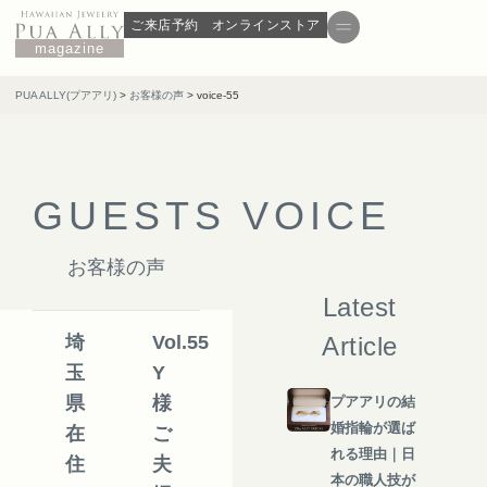
ご来店予約
オンラインストア
magazine
PUA ALLY(プアアリ)
>
お客様の声
>
voice-55
G
U
E
S
T
S
V
O
I
C
E
お客様の声
Latest
埼
Vol.55
Article
玉
Y
県
様
プアアリの結
婚指輪が選ば
在
ご
れる理由｜日
住
夫
本の職人技が