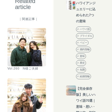
Related
ハワイアンジ
article
ュエリーに込
められた7つ
｜関連記事｜
の意味
ハワイ語
ブライダル
ベビー
婚約指輪
意味
歴史
Vol.260 N様ご夫婦
知識
結婚指輪
【完全保存
版】美しいハ
ワイ語70選｜
意味・想い・