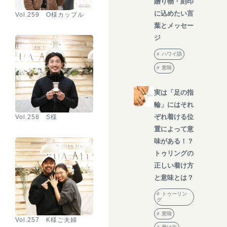
贈り物・刻印
に込めたい言
Vol.259 O様カップル
葉とメッセー
ジ
ハワイ語
意味
実は「足の指
輪」にはそれ
ぞれ着ける位
Vol.258 S様
置によって意
味がある！？
トゥリングの
正しい着け方
と意味とは？
トゥーリン
グ
意味
Vol.257 K様ご夫婦