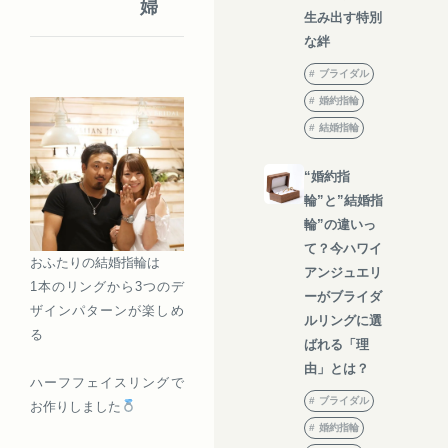
婦
生み出す特別
な絆
ブライダル
婚約指輪
結婚指輪
“婚約指
輪”と”結婚指
輪”の違いっ
て？今ハワイ
おふたりの結婚指輪は
アンジュエリ
1本のリングから3つのデ
ーがブライダ
ザインパターンが楽しめ
ルリングに選
る
ばれる「理
由」とは？
ハーフフェイスリングで
ブライダル
お作りしました
婚約指輪