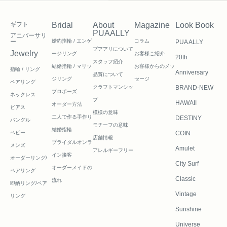
ギフト
Bridal
About
Magazine
Look Book
PUAALLY
アニバーサリ
ー
婚約指輪 / エンゲ
コラム
PUA ALLY
プアアリについて
Jewelry
ージリング
お客様ご紹介
20th
スタッフ紹介
結婚指輪 / マリッ
お客様からのメッ
指輪 / リング
Anniversary
品質について
ジリング
セージ
ペアリング
クラフトマンシッ
BRAND-NEW
プロポーズ
ネックレス
プ
HAWAII
オーダー方法
ピアス
模様の意味
二人で作る
手作り
DESTINY
バングル
モチーフの意味
結婚指輪
ベビー
COIN
店舗情報
ブライダルオンラ
メンズ
Amulet
アレルギーフリー
イン接客
オーダーリング/
City Surf
オーダーメイドの
ペアリング
Classic
流れ
即納リング/ペア
Vintage
リング
Sunshine
Universe