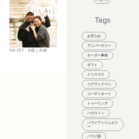
着け方
Tags
お手入れ
アニバーサリー
Vol.257 K様ご夫婦
オーダー事例
ギフト
クリスマス
コアウッドペン
コーディネート
トゥーリング
ハロウィン
ハワイアンジュエリ
ー
ハワイ語