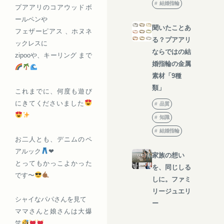
結婚指輪
プアアリのコアウッドボ
ールペンや
聞いたことあ
フェザーピアス 、ホヌネ
る？プアアリ
ックレスに
ならではの結
zipooや、キーリング まで
婚指輪の金属
素材「9種
類」
これまでに、何度も遊び
にきてくださいました
品質
知識
結婚指輪
お二人とも、デニムのペ
アルック
❤︎
家族の想い
とってもかっこよかった
を、同じしる
です〜
しに。ファミ
リージュエリ
シャイなパパさんを見て
ー
ママさんと娘さんは大爆
笑