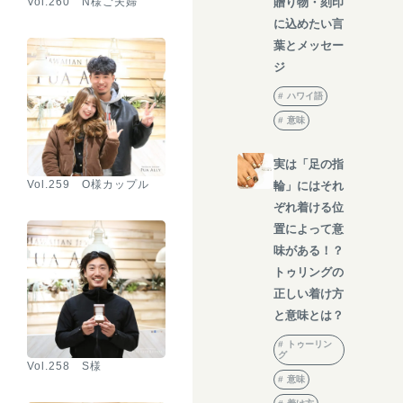
贈り物・刻印
Vol.260 N様ご夫婦
に込めたい言
葉とメッセー
ジ
ハワイ語
意味
実は「足の指
Vol.259 O様カップル
輪」にはそれ
ぞれ着ける位
置によって意
味がある！？
トゥリングの
正しい着け方
と意味とは？
トゥーリン
グ
Vol.258 S様
意味