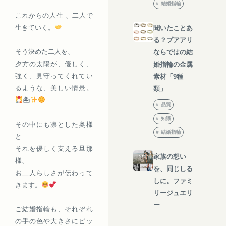
結婚指輪
これからの人生 、二人で
生きていく。
聞いたことあ
る？プアアリ
そう決めた二人を、
ならではの結
夕方の太陽が、優しく、
婚指輪の金属
強く、見守ってくれてい
素材「9種
るような、美しい情景。
類」
🏝
品質
知識
その中にも凛とした奥様
結婚指輪
と
それを優しく支える旦那
家族の想い
様、
を、同じしる
お二人らしさが伝わって
しに。ファミ
きます。
リージュエリ
ー
ご結婚指輪も、それぞれ
の手の色や大きさにピッ