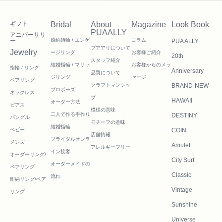
ギフト
Bridal
About
Magazine
Look Book
PUAALLY
アニバーサリ
ー
婚約指輪 / エンゲ
コラム
PUA ALLY
プアアリについて
Jewelry
ージリング
お客様ご紹介
20th
スタッフ紹介
結婚指輪 / マリッ
お客様からのメッ
指輪 / リング
Anniversary
品質について
ジリング
セージ
ペアリング
クラフトマンシッ
BRAND-NEW
プロポーズ
ネックレス
プ
HAWAII
オーダー方法
ピアス
模様の意味
二人で作る
手作り
DESTINY
バングル
モチーフの意味
結婚指輪
ベビー
COIN
店舗情報
ブライダルオンラ
メンズ
Amulet
アレルギーフリー
イン接客
オーダーリング/
City Surf
オーダーメイドの
ペアリング
Classic
流れ
即納リング/ペア
Vintage
リング
Sunshine
Universe