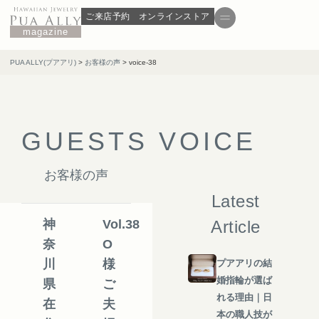
ご来店予約
オンラインストア
magazine
PUA ALLY(プアアリ)
>
お客様の声
>
voice-38
G
U
E
S
T
S
V
O
I
C
E
お客様の声
Latest
神
Vol.38
Article
奈
O
川
様
プアアリの結
婚指輪が選ば
県
ご
れる理由｜日
在
夫
本の職人技が