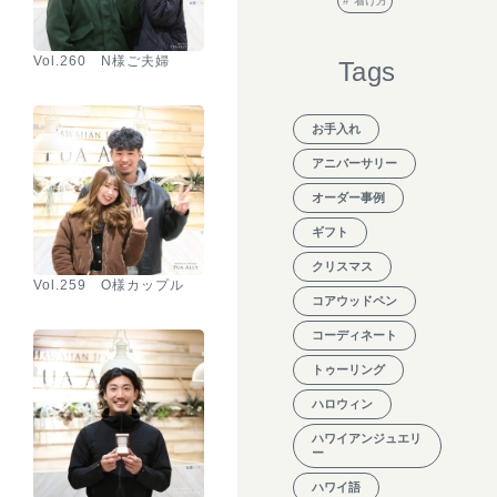
着け方
Vol.260 N様ご夫婦
Tags
お手入れ
アニバーサリー
オーダー事例
ギフト
クリスマス
Vol.259 O様カップル
コアウッドペン
コーディネート
トゥーリング
ハロウィン
ハワイアンジュエリ
ー
ハワイ語