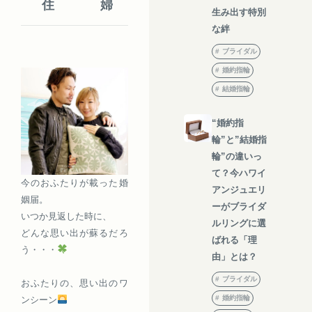
住
婦
生み出す特別
な絆
ブライダル
婚約指輪
結婚指輪
“婚約指
輪”と”結婚指
輪”の違いっ
て？今ハワイ
今のおふたりが載った婚
アンジュエリ
姻届。
ーがブライダ
いつか見返した時に、
ルリングに選
どんな思い出が蘇るだろ
ばれる「理
う・・・
由」とは？
ブライダル
おふたりの、思い出のワ
婚約指輪
ンシーン