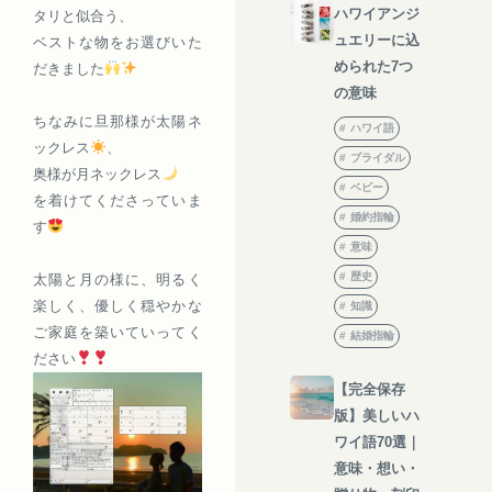
ハワイアンジ
タリと似合う、
ュエリーに込
ベストな物をお選びいた
められた7つ
だきました
の意味
ちなみに旦那様が太陽ネ
ハワイ語
ックレス
、
ブライダル
奥様が月ネックレス
ベビー
を着けてくださっていま
婚約指輪
す
意味
歴史
太陽と月の様に、明るく
楽しく、優しく穏やかな
知識
ご家庭を築いていってく
結婚指輪
ださい
【完全保存
版】美しいハ
ワイ語70選｜
意味・想い・