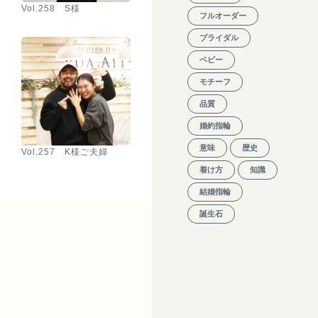
Vol.258 S様
フルオーダー
ブライダル
ベビー
モチーフ
品質
婚約指輪
意味
歴史
Vol.257 K様ご夫婦
着け方
知識
結婚指輪
誕生石