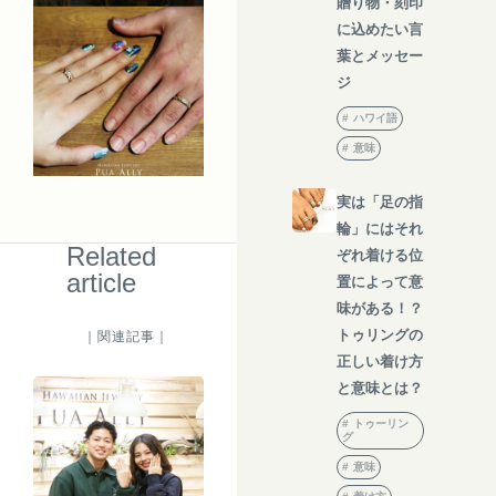
贈り物・刻印
に込めたい言
葉とメッセー
ジ
ハワイ語
意味
実は「足の指
輪」にはそれ
Related
ぞれ着ける位
article
置によって意
味がある！？
トゥリングの
｜関連記事｜
正しい着け方
と意味とは？
トゥーリン
グ
意味