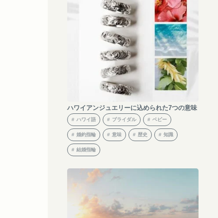
ハワイアンジュエリーに込められた7つの意味
ハワイ語
ブライダル
ベビー
婚約指輪
意味
歴史
知識
結婚指輪