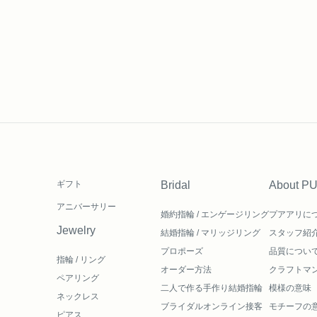
ギフト
Bridal
About P
アニバーサリー
婚約指輪 / エンゲージリング
プアアリに
Jewelry
結婚指輪 / マリッジリング
スタッフ紹
プロポーズ
品質につい
指輪 / リング
オーダー方法
クラフトマ
ペアリング
二人で作る
手作り結婚指輪
模様の意味
ネックレス
ブライダルオンライン接客
モチーフの
ピアス