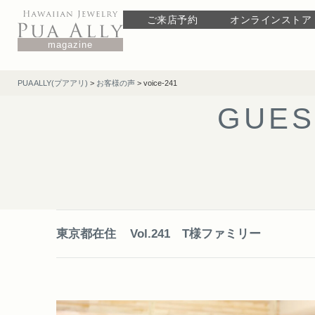
ご来店予約
オンラインストア
magazine
PUA ALLY(プアアリ)
>
お客様の声
>
voice-241
G
U
E
S
東京都在住
Vol.241 T様ファミリー