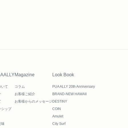
UAALLY
Magazine
Look Book
ついて
コラム
PUA ALLY 20th Anniversary
介
お客様ご紹介
BRAND-NEW HAWAII
て
お客様からのメッセージ
DESTINY
ンシップ
COIN
Amulet
意味
City Surf