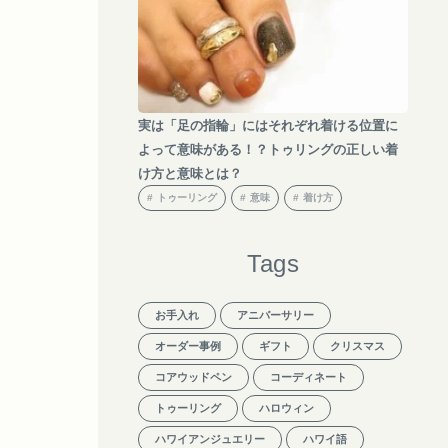
実は「足の指輪」にはそれぞれ着ける位置に
よって意味がある！？トゥリングの正しい着
け方と意味とは？
トゥーリング
意味
着け方
Tags
お手入れ
アニバーサリー
オーダー事例
ギフト
クリスマス
コアウッドペン
コーディネート
トゥーリング
ハロウィン
ハワイアンジュエリー
ハワイ語