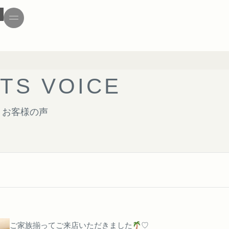
T
S
V
O
I
C
E
お客様の声
ご家族揃ってご来店いただきました
♡