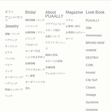
ギフト
Bridal
About
Magazine
Look Book
PUAALLY
アニバーサリ
ー
婚約指輪 / エンゲ
コラム
PUA ALLY
プアアリについて
Jewelry
ージリング
お客様ご紹介
20th
スタッフ紹介
結婚指輪 / マリッ
お客様からのメッ
指輪 / リング
Anniversary
品質について
ジリング
セージ
ペアリング
クラフトマンシッ
BRAND-NEW
プロポーズ
ネックレス
プ
HAWAII
オーダー方法
ピアス
模様の意味
二人で作る
手作り
DESTINY
バングル
モチーフの意味
結婚指輪
ベビー
COIN
店舗情報
ブライダルオンラ
メンズ
Amulet
アレルギーフリー
イン接客
オーダーリング/
City Surf
オーダーメイドの
ペアリング
Classic
流れ
即納リング/ペア
Vintage
リング
Sunshine
Universe