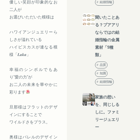
優しい笑顔が印象的なお
結婚指輪
二人が
お選びいただいた模様は
聞いたことあ
る？プアアリ
ハワイアンジュエリーら
ならではの結
しさが溢れている
婚指輪の金属
ハイビスカスが連なる模
素材「9種
様「𝑳𝒂𝒌𝒂」
類」
品質
幸福のシンボルでもあ
知識
り”愛の力”が
結婚指輪
お二人の未来を華やかに
彩ります
家族の想い
を、同じしる
旦那様はフラットのデザ
しに。ファミ
インにすることで
リージュエリ
ワイルドさをプラス。
ー
奥様はバレルのデザイン