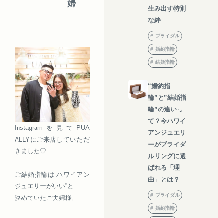
婦
生み出す特別
な絆
ブライダル
婚約指輪
結婚指輪
“婚約指
輪”と”結婚指
輪”の違いっ
て？今ハワイ
Instagramを見てPUA
アンジュエリ
ALLYにご来店していただ
ーがブライダ
きました♡
ルリングに選
ばれる「理
ご結婚指輪は”ハワイアン
由」とは？
ジュエリーがいい”と
ブライダル
決めていたご夫婦様。
婚約指輪