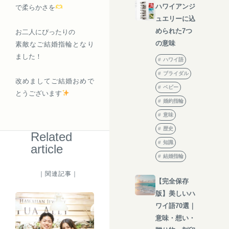
ハワイアンジ
で柔らかさを
ュエリーに込
められた7つ
お二人にぴったりの
の意味
素敵なご結婚指輪となり
ました！
ハワイ語
ブライダル
改めましてご結婚おめで
ベビー
とうございます
婚約指輪
意味
歴史
Related
知識
article
結婚指輪
｜関連記事｜
【完全保存
版】美しいハ
ワイ語70選｜
意味・想い・