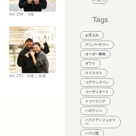
着け方
Vol.258 S様
Tags
お手入れ
アニバーサリー
オーダー事例
ギフト
クリスマス
Vol.257 K様ご夫婦
コアウッドペン
コーディネート
トゥーリング
ハロウィン
ハワイアンジュエリ
ー
ハワイ語