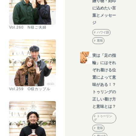
贈り物・刻印
に込めたい言
葉とメッセー
ジ
Vol.260 N様ご夫婦
ハワイ語
意味
実は「足の指
輪」にはそれ
ぞれ着ける位
置によって意
味がある！？
Vol.259 O様カップル
トゥリングの
正しい着け方
と意味とは？
トゥーリン
グ
意味