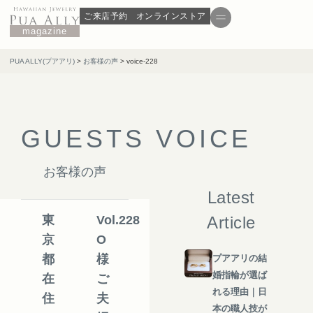
ご来店予約
オンラインストア
magazine
PUA ALLY(プアアリ)
>
お客様の声
>
voice-228
G
U
E
S
T
S
V
O
I
C
E
お客様の声
Latest
東
Vol.228
Article
京
O
都
様
プアアリの結
婚指輪が選ば
在
ご
れる理由｜日
住
夫
本の職人技が