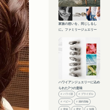
家族の想いを、同じしるし
に。ファミリージュエリー
ハワイアンジュエリーに込め
られた7つの意味
ハワイ語
ブライダル
ベビー
婚約指輪
意味
歴史
知識