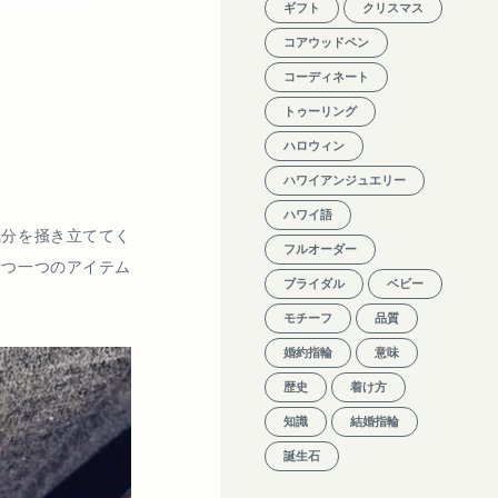
ギフト
クリスマス
コアウッドペン
コーディネート
トゥーリング
ハロウィン
ハワイアンジュエリー
ハワイ語
気分を掻き立ててく
フルオーダー
一つ一つのアイテム
ブライダル
ベビー
モチーフ
品質
婚約指輪
意味
歴史
着け方
知識
結婚指輪
誕生石