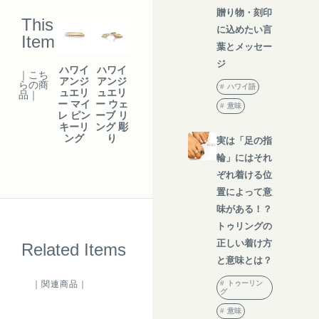
贈り物・刻印
This
に込めたい言
Item
葉とメッセー
ジ
ハワイ
ハワイ
｜こち
アンジ
アンジ
らの商
ハワイ語
ュエリ
ュエリ
品｜
ー マイ
ー ウェ
意味
レ ピン
ーブ リ
キーリ
ング 彫
ング
り
実は「足の指
輪」にはそれ
ぞれ着ける位
置によって意
味がある！？
トゥリングの
正しい着け方
Related Items
と意味とは？
トゥーリン
｜関連商品｜
グ
意味