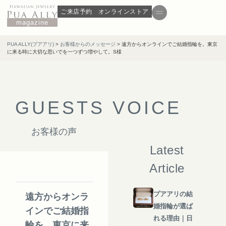
ご来店予約
オンラインストア
magazine
PUA ALLY(プアアリ)
>
お客様からのメッセージ
>
遠方からオンラインでご結婚指輪を。東京
に来る時に大切な思いでを一つずつ増やして。S様
G
U
E
S
T
S
V
O
I
C
E
お客様の声
Latest
Article
プアアリの結
遠方からオンラ
婚指輪が選ば
インでご結婚指
れる理由｜日
輪を。東京に来