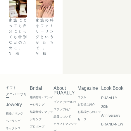
家族にと
家族の絆
っても自
をファミ
分にとっ
リーリン
ても特別
グという
な日のた
かたち
めに。
で。
N 様
M 様
ギフト
Bridal
About
Magazine
Look Book
PUAALLY
アニバーサリ
ー
婚約指輪 / エンゲ
コラム
PUA ALLY
プアアリについて
Jewelry
ージリング
お客様ご紹介
20th
スタッフ紹介
結婚指輪 / マリッ
お客様からのメッ
指輪 / リング
Anniversary
品質について
ジリング
セージ
ペアリング
クラフトマンシッ
BRAND-NEW
プロポーズ
ネックレス