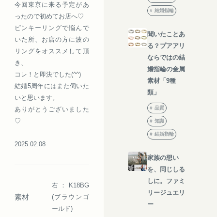
今回東京に来る予定があ
結婚指輪
ったので初めてお店へ♡
ピンキーリングで悩んで
聞いたことあ
いた所、お店の方に波の
る？プアアリ
リングをオススメして頂
ならではの結
き、
婚指輪の金属
コレ！と即決でした(^^)
素材「9種
結婚5周年にはまた伺いた
類」
いと思います。
品質
ありがとうございました
♡
知識
結婚指輪
2025.02.08
家族の想い
を、同じしる
しに。ファミ
右：K18BG
リージュエリ
素材
(ブラウンゴ
ー
ールド)