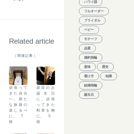
ハワイ語
フルオーダー
ブライダル
ベビー
Related article
モチーフ
品質
｜関連記事｜
婚約指輪
意味
歴史
着け方
知識
結婚指輪
頑張って
節目のお
きた自分
誕生日
誕生石
へ。新た
に。頑張
な旅路の
ってきた
道しるべ
勲章を胸
に。 T
に。 S
様
様