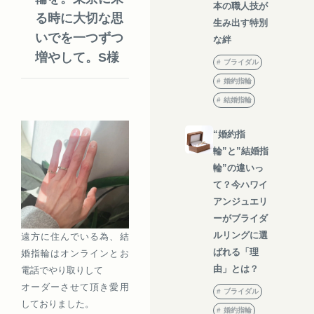
本の職人技が
る時に大切な思
生み出す特別
いでを一つずつ
な絆
増やして。S様
ブライダル
婚約指輪
結婚指輪
“婚約指
輪”と”結婚指
輪”の違いっ
て？今ハワイ
アンジュエリ
ーがブライダ
ルリングに選
遠方に住んでいる為、結
ばれる「理
婚指輪はオンラインとお
由」とは？
電話でやり取りして
オーダーさせて頂き愛用
ブライダル
しておりました。
婚約指輪