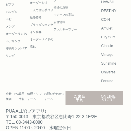
プ
HAWAII
オーダー方法
ピアス
模様の意味
二人で作る
手作り
DESTINY
バングル
モチーフの意味
結婚指輪
ベビー
COIN
店舗情報
ブライダルオンラ
メンズ
Amulet
アレルギーフリー
イン接客
オーダーリング/
City Surf
オーダーメイドの
ペアリング
Classic
流れ
即納リング/ペア
Vintage
リング
Sunshine
Universe
Fortune
会社
FAQ
採用
修理・リフ
お問い合わせフ
ご来店
ONLINE
概要
情報
ォーム
ォーム
予約
STORE
PUA ALLY(プアアリ)
〒150-0013 東京都渋谷区恵比寿1-22-2-1F/2F
TEL. 03-3443-8080
OPEN 11:00～20:00 水曜定休日