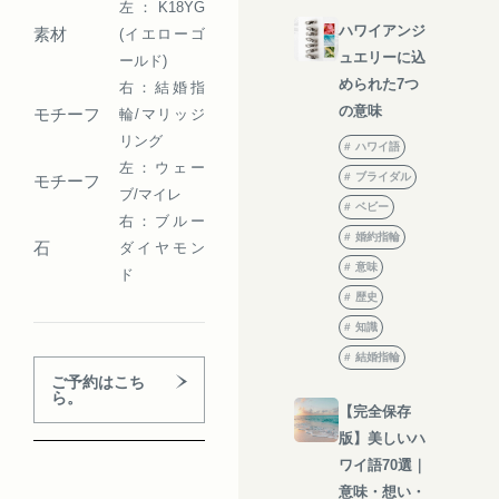
左：K18YG
ハワイアンジ
素材
(イエローゴ
ュエリーに込
ールド)
められた7つ
右：結婚指
の意味
モチーフ
輪/マリッジ
リング
ハワイ語
左：ウェー
ブライダル
モチーフ
ブ/マイレ
ベビー
右：ブルー
婚約指輪
石
ダイヤモン
意味
ド
歴史
知識
結婚指輪
ご予約はこち
ら。
【完全保存
版】美しいハ
ワイ語70選｜
意味・想い・