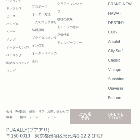
ペアリング
クラフトマンシッ
BRAND-NEW
プロポーズ
ネックレス
プ
HAWAII
オーダー方法
ピアス
模様の意味
二人で作る
手作り
DESTINY
バングル
モチーフの意味
結婚指輪
ベビー
COIN
店舗情報
ブライダルオンラ
メンズ
Amulet
アレルギーフリー
イン接客
オーダーリング/
City Surf
オーダーメイドの
ペアリング
Classic
流れ
即納リング/ペア
Vintage
リング
Sunshine
Universe
Fortune
会社
FAQ
採用
修理・リフ
お問い合わせフ
ご来店
ONLINE
概要
情報
ォーム
ォーム
予約
STORE
PUA ALLY(プアアリ)
〒150-0013 東京都渋谷区恵比寿1-22-2-1F/2F