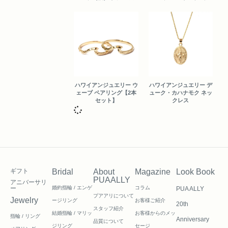
ハワイアンジュエリー ウ
ハワイアンジュエリー デ
ェーブ ペアリング【2本
ューク・カハナモク ネッ
セット】
クレス
ギフト
Bridal
About
Magazine
Look Book
PUAALLY
アニバーサリ
ー
婚約指輪 / エンゲ
コラム
PUA ALLY
プアアリについて
Jewelry
ージリング
お客様ご紹介
20th
スタッフ紹介
結婚指輪 / マリッ
お客様からのメッ
指輪 / リング
Anniversary
品質について
ジリング
セージ