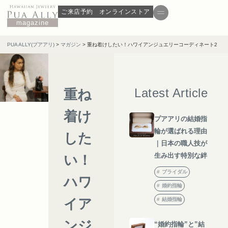
ご来店予約
オンラインストア
magazine
PUA ALLY(プアアリ)
>
マガジン
>
重ね着けしたい！ハワイアンジュエリーコーディネート2
Latest Article
重ね
着け
プアアリの結婚指
輪が選ばれる理由
した
｜日本の職人技が
生み出す特別な絆
い！
ブライダル
ハワ
婚約指輪
イア
結婚指輪
ンジ
“婚約指輪”と”結