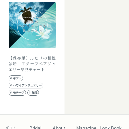
【保存版】ふたりの相性
診断｜モチーフペアジュ
エリー早見チャート
ギフト
ハワイアンジュエリー
モチーフ
知識
ギフト
Bridal
About
Magazine
Look Book