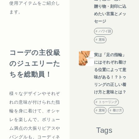
使用アイテムをご紹介し
贈り物・刻印に込
ます。
めたい言葉とメッ
セージ
ハワイ語
意味
コーデの主役級
実は「足の指輪」
のジュエリーた
にはそれぞれ着け
る位置によって意
ちを総動員！
味がある！？トゥ
リングの正しい着
け方と意味とは？
様々なデザインやそれぞ
れの意味が付けられた指
トゥーリング
輪を身に着けて、オシャ
意味
着け方
レを楽しんで。ボリュー
ム満点の大振りピアスや
Tags
バングルも、コーディネ