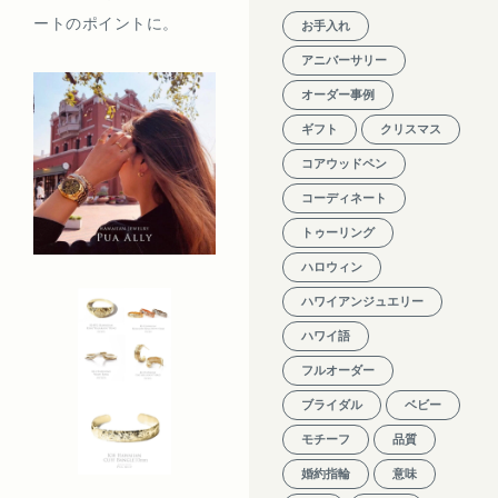
ートのポイントに。
お手入れ
アニバーサリー
オーダー事例
ギフト
クリスマス
コアウッドペン
コーディネート
トゥーリング
ハロウィン
ハワイアンジュエリー
ハワイ語
フルオーダー
ブライダル
ベビー
モチーフ
品質
婚約指輪
意味