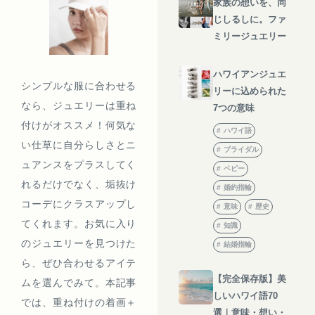
家族の想いを、同
じしるしに。ファ
ミリージュエリー
ハワイアンジュエ
シンプルな服に合わせる
リーに込められた
なら、ジュエリーは重ね
7つの意味
付けがオススメ！何気な
ハワイ語
い仕草に自分らしさとニ
ブライダル
ュアンスをプラスしてく
ベビー
れるだけでなく、垢抜け
婚約指輪
コーデにクラスアップし
意味
歴史
てくれます。お気に入り
知識
のジュエリーを見つけた
結婚指輪
ら、ぜひ合わせるアイテ
【完全保存版】美
ムを選んでみて。本記事
しいハワイ語70
では、重ね付けの着画＋
選｜意味・想い・