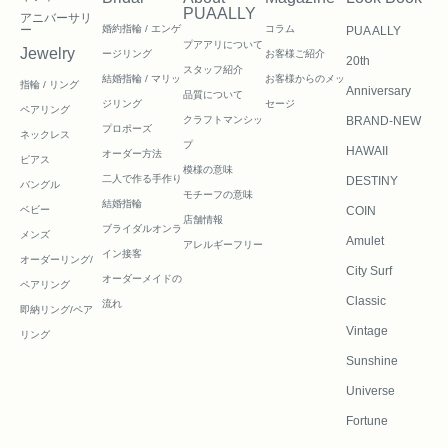
PUAALLY
アニバーサリ
ー
婚約指輪 / エンゲ
コラム
PUA ALLY
プアアリについて
Jewelry
ージリング
お客様ご紹介
20th
スタッフ紹介
結婚指輪 / マリッ
お客様からのメッ
指輪 / リング
Anniversary
品質について
ジリング
セージ
ペアリング
クラフトマンシッ
BRAND-NEW
プロポーズ
ネックレス
プ
HAWAII
オーダー方法
ピアス
模様の意味
二人で作る
手作り
DESTINY
バングル
モチーフの意味
結婚指輪
ベビー
COIN
店舗情報
ブライダルオンラ
メンズ
Amulet
アレルギーフリー
イン接客
オーダーリング/
City Surf
オーダーメイドの
ペアリング
Classic
流れ
即納リング/ペア
Vintage
リング
Sunshine
Universe
Fortune