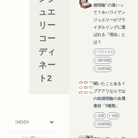
婚指輪”の違いっ
ュエ
て？今ハワイアン
ジュエリーがブラ
リー
イダルリングに選
ばれる「理由」と
コー
は？
ディ
ブライダル
婚約指輪
ネー
結婚指輪
ト2
聞いたことある？
プアアリならでは
の結婚指輪の金属
素材「9種類」
品質
知識
INDEX
結婚指輪