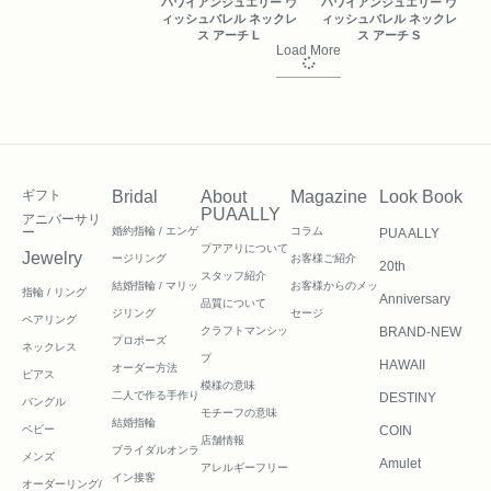
ハワイアンジュエリー ウ
ハワイアンジュエリー ウ
ィッシュバレル ネックレ
ィッシュバレル ネックレ
ス アーチ L
ス アーチ S
Load More
ギフト
Bridal
About
Magazine
Look Book
PUAALLY
アニバーサリ
ー
婚約指輪 / エンゲ
コラム
PUA ALLY
プアアリについて
Jewelry
ージリング
お客様ご紹介
20th
スタッフ紹介
結婚指輪 / マリッ
お客様からのメッ
指輪 / リング
Anniversary
品質について
ジリング
セージ
ペアリング
クラフトマンシッ
BRAND-NEW
プロポーズ
ネックレス
プ
HAWAII
オーダー方法
ピアス
模様の意味
二人で作る
手作り
DESTINY
バングル
モチーフの意味
結婚指輪
ベビー
COIN
店舗情報
ブライダルオンラ
メンズ
Amulet
アレルギーフリー
イン接客
オーダーリング/