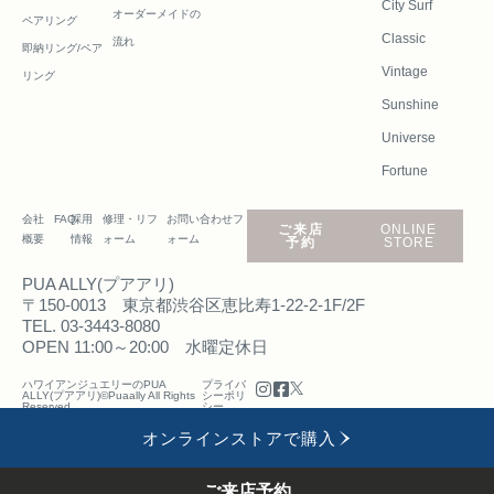
City Surf
オーダーメイドの
ペアリング
Classic
流れ
即納リング/ペア
Vintage
リング
Sunshine
Universe
Fortune
会社
FAQ
採用
修理・リフ
お問い合わせフ
ご来店
ONLINE
概要
情報
ォーム
ォーム
予約
STORE
PUA ALLY(プアアリ)
〒150-0013 東京都渋谷区恵比寿1-22-2-1F/2F
TEL. 03-3443-8080
OPEN 11:00～20:00 水曜定休日
ハワイアンジュエリーのPUA
プライバ
ALLY(プアアリ)©Puaally All Rights
シーポリ
Reserved.
シー
オンラインストアで購入
ご来店予約