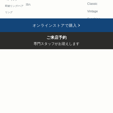
Classic
流れ
即納リング/ペア
Vintage
リング
Sunshine
オンラインストアで購入
Universe
Fortune
ご来店予約
専門スタッフがお迎えします
会社
FAQ
採用
修理・リフ
お問い合わせフ
ご来店
ONLINE
概要
情報
ォーム
ォーム
予約
STORE
PUA ALLY(プアアリ)
〒150-0013 東京都渋谷区恵比寿1-22-2-1F/2F
TEL. 03-3443-8080
OPEN 11:00～20:00 水曜定休日
ハワイアンジュエリーのPUA
プライバ
ALLY(プアアリ)©Puaally All Rights
シーポリ
Reserved.
シー