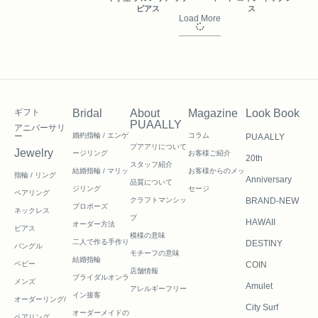
ピアス
ス
Load More
ギフト
Bridal
About
Magazine
Look Book
PUAALLY
アニバーサリ
ー
婚約指輪 / エンゲ
コラム
PUA ALLY
プアアリについて
Jewelry
ージリング
お客様ご紹介
20th
スタッフ紹介
結婚指輪 / マリッ
お客様からのメッ
指輪 / リング
Anniversary
品質について
ジリング
セージ
ペアリング
クラフトマンシッ
BRAND-NEW
プロポーズ
ネックレス
プ
HAWAII
オーダー方法
ピアス
模様の意味
二人で作る
手作り
DESTINY
バングル
モチーフの意味
結婚指輪
ベビー
COIN
店舗情報
ブライダルオンラ
メンズ
Amulet
アレルギーフリー
イン接客
オーダーリング/
City Surf
オーダーメイドの
ペアリング