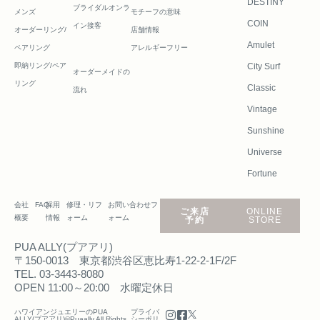
DESTINY
ブライダルオンラ
メンズ
モチーフの意味
COIN
イン接客
オーダーリング/
店舗情報
Amulet
ペアリング
アレルギーフリー
即納リング/ペア
City Surf
オーダーメイドの
リング
Classic
流れ
Vintage
Sunshine
Universe
Fortune
会社
FAQ
採用
修理・リフ
お問い合わせフ
ご来店
ONLINE
概要
情報
ォーム
ォーム
予約
STORE
PUA ALLY(プアアリ)
〒150-0013 東京都渋谷区恵比寿1-22-2-1F/2F
TEL. 03-3443-8080
OPEN 11:00～20:00 水曜定休日
ハワイアンジュエリーのPUA
プライバ
ALLY(プアアリ)©Puaally All Rights
シーポリ