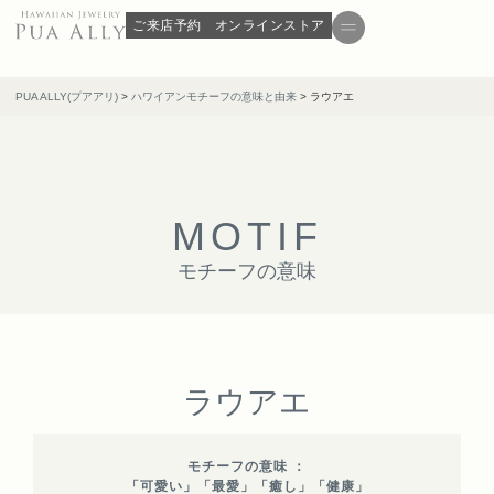
ご来店予約
オンラインストア
PUA ALLY(プアアリ)
>
ハワイアンモチーフの意味と由来
>
ラウアエ
M
O
T
I
F
モチーフの意味
ラウアエ
モチーフの意味 ：
「可愛い」「最愛」「癒し」「健康」