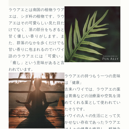
ラウアエとは南国の植物ラウア
エは、シダ科の植物です。ラウ
アエはその可愛らしい見た目だ
けでなく、茎の部分をちぎると
甘く優しい香りがします。ま
た、群落のなかを歩くだけでも
甘い香りに包まれるのでハワイ
語のラウアエには「可愛い」
「癒し」という意味があると言
われています。
ラウアエの持つもう一つの意味
は「健康」
古来ハワイでは、ラウアエの葉
は胃痛などの治療薬や空気を清
めてくれる葉として使われてい
たそうです。
ハワイの人々の生活にとって欠
かせない存在であったラウアエ
は人々の健康を維持し、精神力