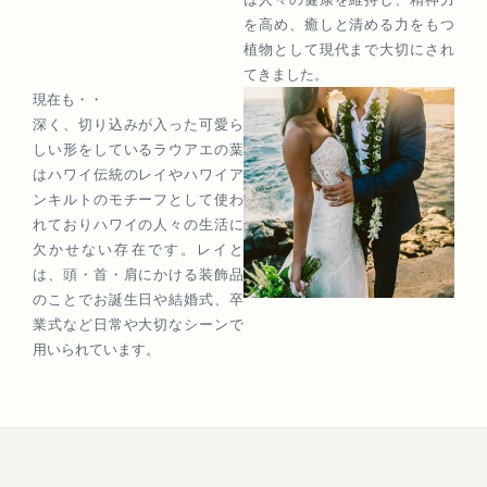
を高め、癒しと清める力をもつ
植物として現代まで大切にされ
てきました。
現在も・・
深く、切り込みが入った可愛ら
しい形をしているラウアエの葉
はハワイ伝統のレイやハワイア
ンキルトのモチーフとして使わ
れておりハワイの人々の生活に
欠かせない存在です。レイと
は、頭・首・肩にかける装飾品
のことでお誕生日や結婚式、卒
業式など日常や大切なシーンで
用いられています。