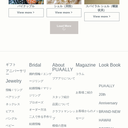
パイナップル
シェル（貝殻）
スパイラル シェル（螺旋
状貝）
View more
View more
View more
Load More
ギフト
Bridal
About
Magazine
Look Book
PUAALLY
アニバーサリ
ー
婚約指輪 / エンゲ
コラム
プアアリについて
Jewelry
ージリング
PUA ALLY
結婚指輪 / マリッ
指輪 / リング
お客様ご紹介
20th
ジリング
ペアリング
スタッフ紹介
プロポーズ
Anniversary
ネックレス
品質について
オーダー方法
お客様からのメッ
ピアス
クラフトマンシッ
BRAND-NEW
二人で作る
手作り
セージ
バングル
プ
HAWAII
結婚指輪
ベビー
模様の意味