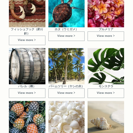
フィッシュフック（釣り
ホヌ（ウミガメ）
プルメリア
針）
View more
View more
View more
バレル（樽）
パームツリー（ヤシの木）
モンステラ
View more
View more
View more