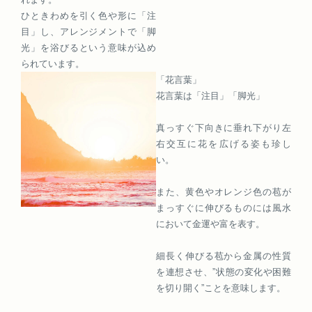
ひときわめを引く色や形に「注
目」し、アレンジメントで「脚
光」を浴びるという意味が込め
られています。
「花言葉」
花言葉は「注目」「脚光」
真っすぐ下向きに垂れ下がり左
右交互に花を広げる姿も珍し
い。
また、黄色やオレンジ色の苞が
まっすぐに伸びるものには風水
において金運や富を表す。
細長く伸びる苞から金属の性質
を連想させ、”状態の変化や困難
を切り開く”ことを意味します。