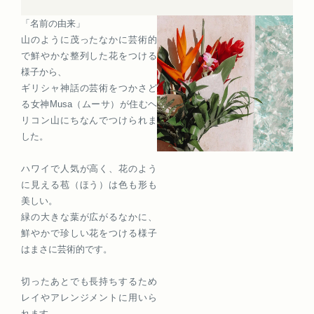
「名前の由来」
山のように茂ったなかに芸術的
で鮮やかな整列した花をつける
様子から、
ギリシャ神話の芸術をつかさど
る女神Musa（ムーサ）が住むヘ
リコン山にちなんでつけられま
した。
ハワイで人気が高く、花のよう
に見える苞（ほう）は色も形も
美しい。
緑の大きな葉が広がるなかに、
鮮やかで珍しい花をつける様子
はまさに芸術的です。
切ったあとでも長持ちするため
レイやアレンジメントに用いら
れます。