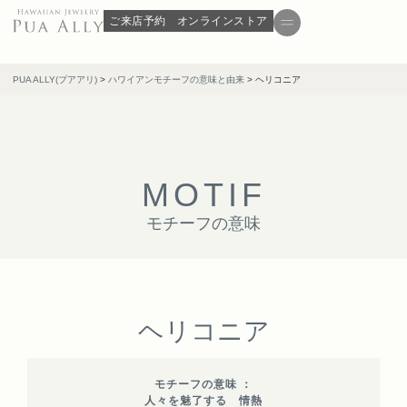
ご来店予約
オンラインストア
PUA ALLY(プアアリ)
>
ハワイアンモチーフの意味と由来
>
ヘリコニア
M
O
T
I
F
モチーフの意味
ヘリコニア
モチーフの意味 ：
人々を魅了する 情熱