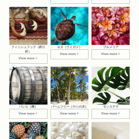
フィッシュフック（釣り
ホヌ（ウミガメ）
プルメリア
針）
View more
View more
View more
バレル（樽）
パームツリー（ヤシの木）
モンステラ
View more
View more
View more