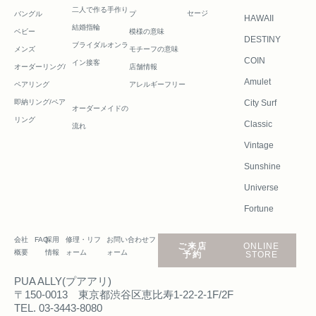
二人で作る
手作り
セージ
バングル
プ
HAWAII
結婚指輪
ベビー
模様の意味
DESTINY
ブライダルオンラ
メンズ
モチーフの意味
COIN
イン接客
オーダーリング/
店舗情報
Amulet
ペアリング
アレルギーフリー
即納リング/ペア
City Surf
オーダーメイドの
リング
Classic
流れ
Vintage
Sunshine
Universe
Fortune
会社
FAQ
採用
修理・リフ
お問い合わせフ
ご来店
ONLINE
概要
情報
ォーム
ォーム
予約
STORE
PUA ALLY(プアアリ)
〒150-0013 東京都渋谷区恵比寿1-22-2-1F/2F
TEL. 03-3443-8080