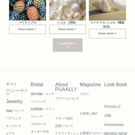
パイナップル
シェル（貝殻）
スパイラル シェル（螺旋
状貝）
View more
View more
View more
Load More
ギフト
Bridal
About
Magazine
Look Book
PUAALLY
アニバーサリ
ー
婚約指輪 / エンゲ
コラム
プアアリについて
Jewelry
ージリング
PUA ALLY
結婚指輪 / マリッ
指輪 / リング
お客様ご紹介
20th
ジリング
ペアリング
スタッフ紹介
プロポーズ
Anniversary
ネックレス
品質について
オーダー方法
お客様からのメッ
ピアス
クラフトマンシッ
BRAND-NEW