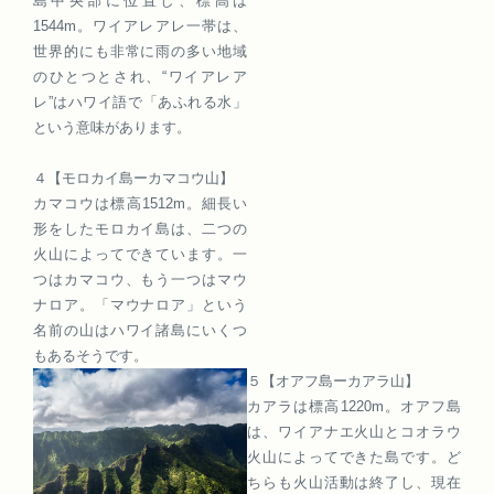
島中央部に位置し、標高は
1544m。ワイアレアレ一帯は、
世界的にも非常に雨の多い地域
のひとつとされ、“ワイアレア
レ”はハワイ語で「あふれる水」
という意味があります。
４【モロカイ島ーカマコウ山】
カマコウは標高1512m。細長い
形をしたモロカイ島は、二つの
火山によってできています。一
つはカマコウ、もう一つはマウ
ナロア。「マウナロア」という
名前の山はハワイ諸島にいくつ
もあるそうです。
５【オアフ島ーカアラ山】
カアラは標高1220m。オアフ島
は、ワイアナエ火山とコオラウ
火山によってできた島です。ど
ちらも火山活動は終了し、現在