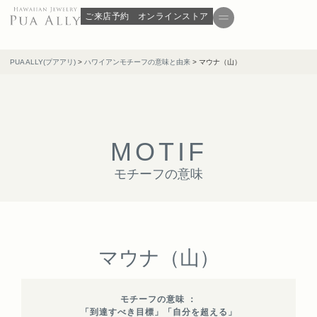
ご来店予約
オンラインストア
PUA ALLY(プアアリ)
>
ハワイアンモチーフの意味と由来
>
マウナ（山）
M
O
T
I
F
モチーフの意味
マウナ（山）
モチーフの意味 ：
「到達すべき目標」「自分を超える」