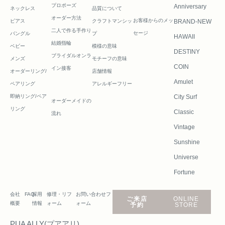
プロポーズ
Anniversary
ネックレス
品質について
オーダー方法
お客様からのメッ
ピアス
クラフトマンシッ
BRAND-NEW
二人で作る
手作り
セージ
バングル
プ
HAWAII
結婚指輪
ベビー
模様の意味
DESTINY
ブライダルオンラ
メンズ
モチーフの意味
COIN
イン接客
オーダーリング/
店舗情報
Amulet
ペアリング
アレルギーフリー
即納リング/ペア
City Surf
オーダーメイドの
リング
Classic
流れ
Vintage
Sunshine
Universe
Fortune
会社
FAQ
採用
修理・リフ
お問い合わせフ
ご来店
ONLINE
概要
情報
ォーム
ォーム
予約
STORE
PUA ALLY(プアアリ)