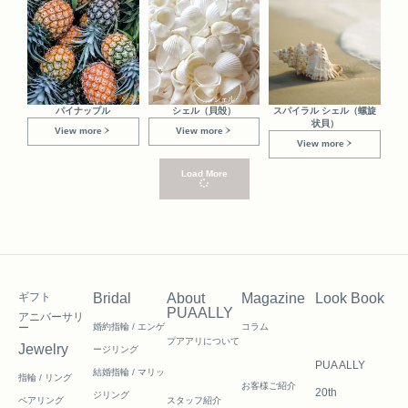
パイナップル
シェル（貝殻）
スパイラル シェル（螺旋
状貝）
View more
View more
View more
Load More
ギフト
Bridal
About
Magazine
Look Book
PUAALLY
アニバーサリ
ー
婚約指輪 / エンゲ
コラム
プアアリについて
Jewelry
ージリング
PUA ALLY
結婚指輪 / マリッ
指輪 / リング
お客様ご紹介
20th
ジリング
ペアリング
スタッフ紹介