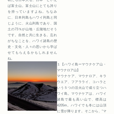
ば富士山。富士山にとても誇り
を持っていますよね。ちなみ
に、日本列島もハワイ列島と同
じように、火山列島であり、国
土の73％が山地・丘陵地だそう
です。自然と共に生きる。忘れ
がちなことを、ハワイ諸島の歴
史・文化・人々の思いから学ば
せてもらえるかもしれません
ね。
１【ハワイ島ーマウナケア山・
マウナロア山】
マウナケア、マウナロア、キラ
ウエア、フアラライ、コハラと
いう５つの活火山で成り立つハ
ワイ島。マウナケアは、ハワイ
諸島で最も高い山で、標高は
4205m。ハワイでも冬には山頂
に雪が降ります。そこから、“マ