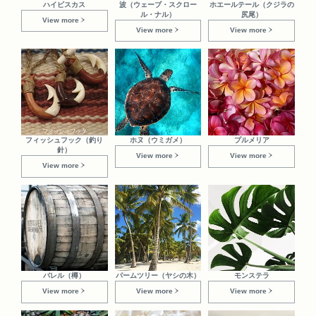
ハイビスカス
波（ウェーブ・スクロー
ホエールテール（クジラの
ル・ナル）
尻尾）
View more
View more
View more
フィッシュフック（釣り
ホヌ（ウミガメ）
プルメリア
針）
View more
View more
View more
バレル（樽）
パームツリー（ヤシの木）
モンステラ
View more
View more
View more