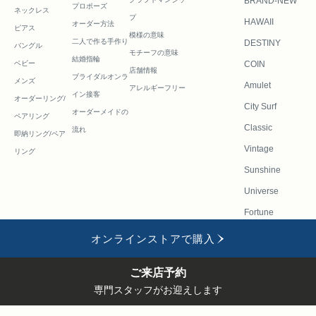
BRAND-NEW
プロポーズ
ネックレス
プ
HAWAII
オーダー方法
ピアス
模様の意味
二人で作る
手作り
DESTINY
バングル
モチーフの意味
結婚指輪
ベビー
COIN
店舗情報
ブライダルオンラ
メンズ
Amulet
アレルギーフリー
イン接客
オーダーリング/
City Surf
オーダーメイドの
ペアリング
Classic
流れ
即納リング/ペア
Vintage
リング
Sunshine
Universe
Fortune
オンラインストアで購入
会社
FAQ
採用
修理・リフ
お問い合わせフ
ご来店
ONLINE
概要
情報
ォーム
ォーム
予約
STORE
ご来店予約
PUA ALLY(プアアリ)
専門スタッフがお迎えします
〒150-0013 東京都渋谷区恵比寿1-22-2-1F/2F
TEL. 03-3443-8080