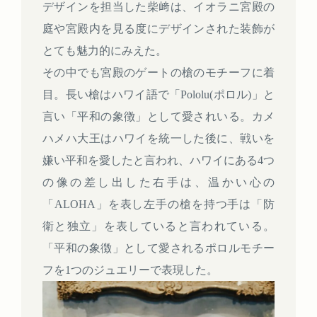
デザインを担当した柴﨑は、イオラニ宮殿の
庭や宮殿内を見る度にデザインされた装飾が
とても魅力的にみえた。
その中でも宮殿のゲートの槍のモチーフに着
目。長い槍はハワイ語で「Pololu(ポロル)」と
言い「平和の象徴」として愛されいる。カメ
ハメハ大王はハワイを統一した後に、戦いを
嫌い平和を愛したと言われ、ハワイにある4つ
の像の差し出した右手は、温かい心の
「ALOHA」を表し左手の槍を持つ手は「防
衛と独立」を表していると言われている。
「平和の象徴」として愛されるポロルモチー
フを1つのジュエリーで表現した。