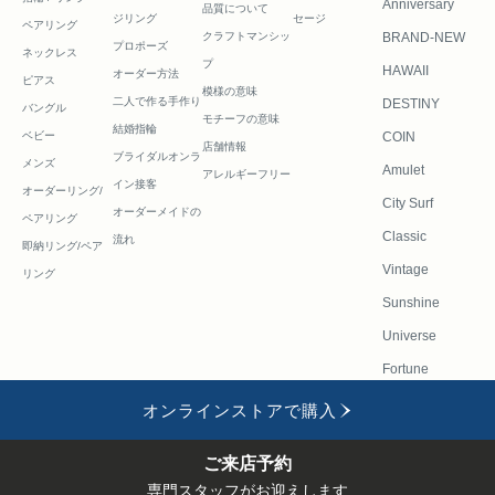
Anniversary
品質について
ジリング
セージ
ペアリング
クラフトマンシッ
BRAND-NEW
プロポーズ
ネックレス
プ
HAWAII
オーダー方法
ピアス
模様の意味
二人で作る
手作り
DESTINY
バングル
モチーフの意味
結婚指輪
ベビー
COIN
店舗情報
ブライダルオンラ
メンズ
Amulet
アレルギーフリー
イン接客
オーダーリング/
City Surf
オーダーメイドの
ペアリング
Classic
流れ
即納リング/ペア
Vintage
リング
Sunshine
Universe
Fortune
オンラインストアで購入
会社
FAQ
採用
修理・リフ
お問い合わせフ
ご来店
ONLINE
概要
情報
ォーム
ォーム
予約
STORE
ご来店予約
PUA ALLY(プアアリ)
専門スタッフがお迎えします