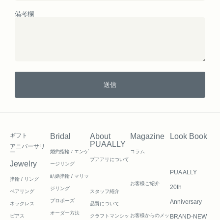
備考欄
送信
ギフト
Bridal
About
Magazine
Look Book
PUAALLY
アニバーサリ
ー
婚約指輪 / エンゲ
コラム
プアアリについて
Jewelry
ージリング
PUA ALLY
結婚指輪 / マリッ
指輪 / リング
お客様ご紹介
20th
ジリング
ペアリング
スタッフ紹介
プロポーズ
Anniversary
ネックレス
品質について
オーダー方法
お客様からのメッ
ピアス
クラフトマンシッ
BRAND-NEW