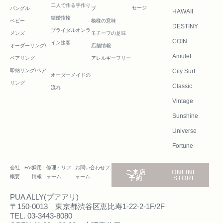
二人で作る
手作り
セージ
バングル
プ
HAWAII
結婚指輪
ベビー
模様の意味
DESTINY
ブライダルオンラ
メンズ
モチーフの意味
COIN
イン接客
オーダーリング/
店舗情報
Amulet
ペアリング
アレルギーフリー
即納リング/ペア
City Surf
オーダーメイドの
リング
Classic
流れ
Vintage
Sunshine
Universe
Fortune
会社
FAQ
採用
修理・リフ
お問い合わせフ
ご来店
ONLINE
概要
情報
ォーム
ォーム
予約
STORE
PUA ALLY(プアアリ)
〒150-0013 東京都渋谷区恵比寿1-22-2-1F/2F
TEL. 03-3443-8080