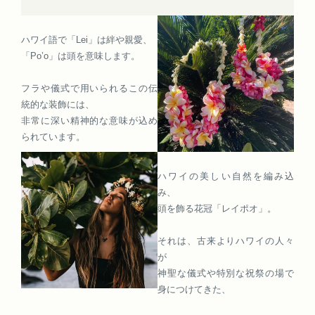
ハワイ語で「Lei」は絆や親愛、
「Po’o」は頭を意味します。
フラや儀式で用いられるこの伝
統的な装飾には、
非常に深い精神的な意味が込め
られています。
ハワイの美しい自然を編み込
み、
頭を飾る花冠「レイポオ」。
それは、古来よりハワイの人々
が
神聖な儀式や特別な祝祭の場で
身につけてきた、