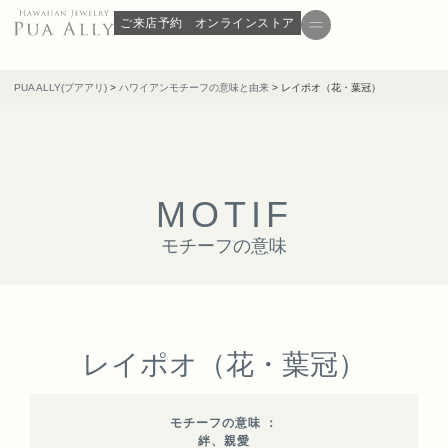
ご来店予約
オンラインストア
PUA ALLY(プアアリ)
>
ハワイアンモチーフの意味と由来
>
レイポオ（花・葉冠）
M
O
T
I
F
モチーフの意味
レイポオ（花・葉冠）
モチーフの意味 ：
絆、親愛