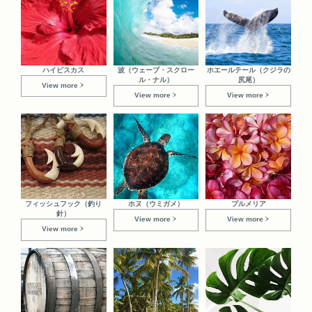
ハイビスカス
波（ウェーブ・スクロー
ホエールテール（クジラの
ル・ナル）
尻尾）
View more
View more
View more
フィッシュフック（釣り
ホヌ（ウミガメ）
プルメリア
針）
View more
View more
View more