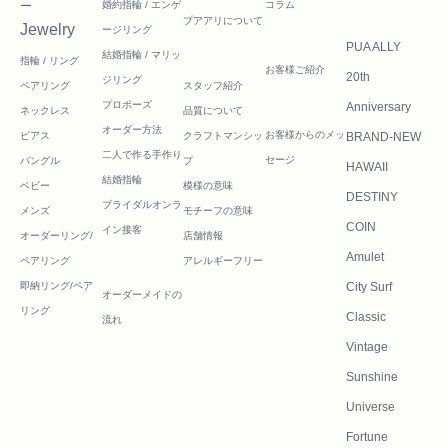
ー
婚約指輪 / エンゲ
コラム
プアアリについて
Jewelry
ージリング
PUA ALLY
結婚指輪 / マリッ
指輪 / リング
お客様ご紹介
20th
ジリング
ペアリング
スタッフ紹介
プロポーズ
Anniversary
ネックレス
品質について
オーダー方法
お客様からのメッ
ピアス
クラフトマンシッ
BRAND-NEW
二人で作る
手作り
セージ
バングル
プ
HAWAII
結婚指輪
ベビー
模様の意味
DESTINY
ブライダルオンラ
メンズ
モチーフの意味
COIN
イン接客
オーダーリング/
店舗情報
Amulet
ペアリング
アレルギーフリー
即納リング/ペア
City Surf
オーダーメイドの
リング
Classic
流れ
Vintage
Sunshine
Universe
Fortune