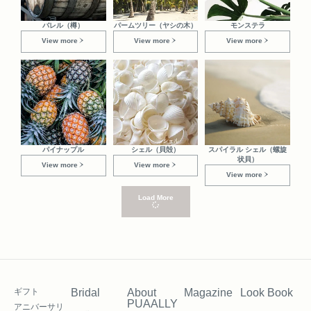
バレル（樽）
パームツリー（ヤシの木）
モンステラ
View more
View more
View more
パイナップル
シェル（貝殻）
スパイラル シェル（螺旋
状貝）
View more
View more
View more
Load More
ギフト
Bridal
About
Magazine
Look Book
PUAALLY
アニバーサリ