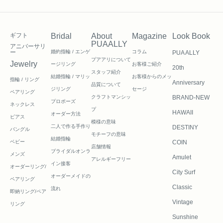
ギフト
Bridal
About
Magazine
Look Book
PUAALLY
アニバーサリ
ー
婚約指輪 / エンゲ
コラム
PUA ALLY
プアアリについて
Jewelry
ージリング
お客様ご紹介
20th
スタッフ紹介
結婚指輪 / マリッ
お客様からのメッ
指輪 / リング
Anniversary
品質について
ジリング
セージ
ペアリング
クラフトマンシッ
BRAND-NEW
プロポーズ
ネックレス
プ
HAWAII
オーダー方法
ピアス
模様の意味
二人で作る
手作り
DESTINY
バングル
モチーフの意味
結婚指輪
ベビー
COIN
店舗情報
ブライダルオンラ
メンズ
Amulet
アレルギーフリー
イン接客
オーダーリング/
City Surf
オーダーメイドの
ペアリング
Classic
流れ
即納リング/ペア
Vintage
リング
Sunshine