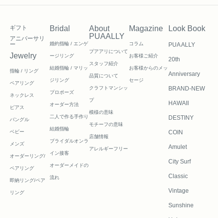
ギフト
Bridal
About
Magazine
Look Book
PUAALLY
アニバーサリ
ー
婚約指輪 / エンゲ
コラム
PUA ALLY
プアアリについて
Jewelry
ージリング
お客様ご紹介
20th
スタッフ紹介
結婚指輪 / マリッ
お客様からのメッ
指輪 / リング
Anniversary
品質について
ジリング
セージ
ペアリング
クラフトマンシッ
BRAND-NEW
プロポーズ
ネックレス
プ
HAWAII
オーダー方法
ピアス
模様の意味
二人で作る
手作り
DESTINY
バングル
モチーフの意味
結婚指輪
ベビー
COIN
店舗情報
ブライダルオンラ
メンズ
Amulet
アレルギーフリー
イン接客
オーダーリング/
City Surf
オーダーメイドの
ペアリング
Classic
流れ
即納リング/ペア
Vintage
リング
Sunshine