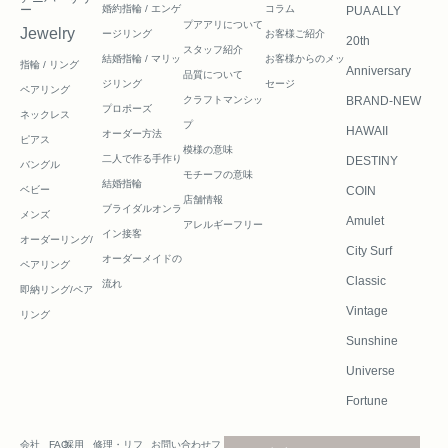
ー
婚約指輪 / エンゲ
コラム
PUA ALLY
プアアリについて
Jewelry
ージリング
お客様ご紹介
20th
スタッフ紹介
結婚指輪 / マリッ
お客様からのメッ
指輪 / リング
Anniversary
品質について
ジリング
セージ
ペアリング
クラフトマンシッ
BRAND-NEW
プロポーズ
ネックレス
プ
HAWAII
オーダー方法
ピアス
模様の意味
二人で作る
手作り
DESTINY
バングル
モチーフの意味
結婚指輪
ベビー
COIN
店舗情報
ブライダルオンラ
メンズ
Amulet
アレルギーフリー
イン接客
オーダーリング/
City Surf
オーダーメイドの
ペアリング
Classic
流れ
即納リング/ペア
Vintage
リング
Sunshine
Universe
Fortune
会社
FAQ
採用
修理・リフ
お問い合わせフ