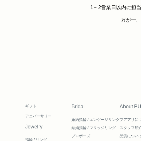
1～2営業日以内に担
万が一、
ギフト
Bridal
About P
アニバーサリー
婚約指輪 / エンゲージリング
プアアリに
Jewelry
結婚指輪 / マリッジリング
スタッフ紹
プロポーズ
品質につい
指輪 / リング