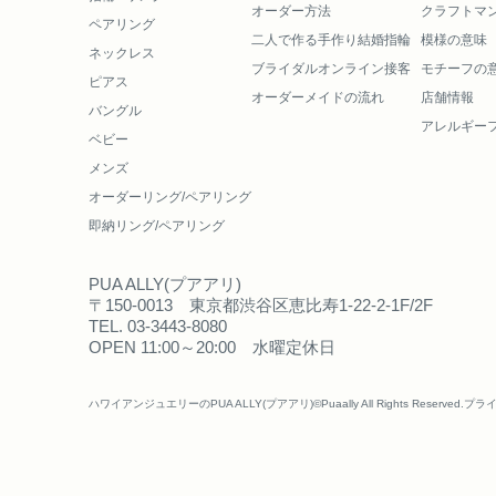
オーダー方法
クラフトマ
ペアリング
二人で作る
手作り結婚指輪
模様の意味
ネックレス
ブライダルオンライン接客
モチーフの
ピアス
オーダーメイドの流れ
店舗情報
バングル
アレルギー
ベビー
メンズ
オーダーリング/ペアリング
即納リング/ペアリング
PUA ALLY(プアアリ)
〒150-0013 東京都渋谷区恵比寿1-22-2-1F/2F
TEL. 03-3443-8080
OPEN 11:00～20:00 水曜定休日
ハワイアンジュエリーのPUA ALLY(プアアリ)©Puaally All Rights Reserved.
プラ