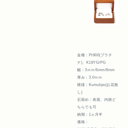
金種：Pt900(プラチ
ナ)、K18YG/PG
幅：3ｍｍ/6mm/8mm
厚み：3.0ｍｍ
模様：Kumulipo(お花無
し)
石留め：表面、内側ど
ちらでも可
納期：1ヵ月半
価格：