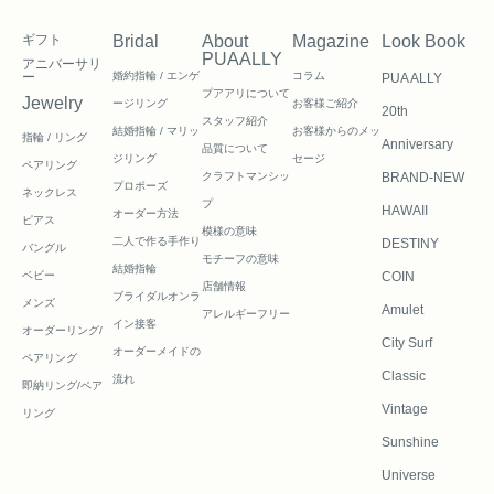
ギフト
Bridal
About
Magazine
Look Book
PUAALLY
アニバーサリ
ー
婚約指輪 / エンゲ
コラム
PUA ALLY
プアアリについて
Jewelry
ージリング
お客様ご紹介
20th
スタッフ紹介
結婚指輪 / マリッ
お客様からのメッ
指輪 / リング
Anniversary
品質について
ジリング
セージ
ペアリング
クラフトマンシッ
BRAND-NEW
プロポーズ
ネックレス
プ
HAWAII
オーダー方法
ピアス
模様の意味
二人で作る
手作り
DESTINY
バングル
モチーフの意味
結婚指輪
ベビー
COIN
店舗情報
ブライダルオンラ
メンズ
Amulet
アレルギーフリー
イン接客
オーダーリング/
City Surf
オーダーメイドの
ペアリング
Classic
流れ
即納リング/ペア
Vintage
リング
Sunshine
Universe