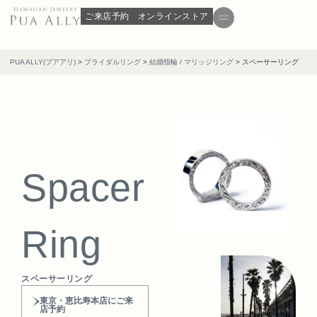
ご来店予約
オンラインストア
PUA ALLY(プアアリ)
>
ブライダルリング
>
結婚指輪 / マリッジリング
>
スペーサーリング
Spacer
Ring
スペーサーリング
東京・恵比寿本店にご来
店予約