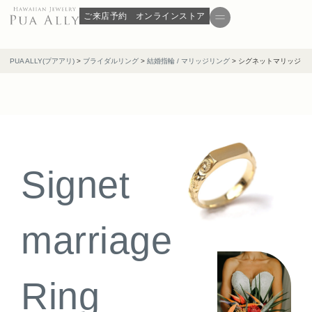
ご来店予約
オンラインストア
PUA ALLY(プアアリ)
>
ブライダルリング
>
結婚指輪 / マリッジリング
>
シグネットマリッジ
Signet
marriage
Ring