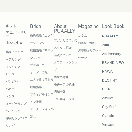
ギフト
Bridal
About
Magazine
Look Book
PUAALLY
アニバーサリ
ー
婚約指輪 / エンゲ
コラム
PUA ALLY
プアアリについて
Jewelry
ージリング
お客様ご紹介
20th
スタッフ紹介
結婚指輪 / マリッ
お客様からのメッ
指輪 / リング
Anniversary
品質について
ジリング
セージ
ペアリング
クラフトマンシッ
BRAND-NEW
プロポーズ
ネックレス
プ
HAWAII
オーダー方法
ピアス
模様の意味
二人で作る
手作り
DESTINY
バングル
モチーフの意味
結婚指輪
ベビー
COIN
店舗情報
ブライダルオンラ
メンズ
Amulet
アレルギーフリー
イン接客
オーダーリング/
City Surf
オーダーメイドの
ペアリング
Classic
流れ
即納リング/ペア
Vintage
リング