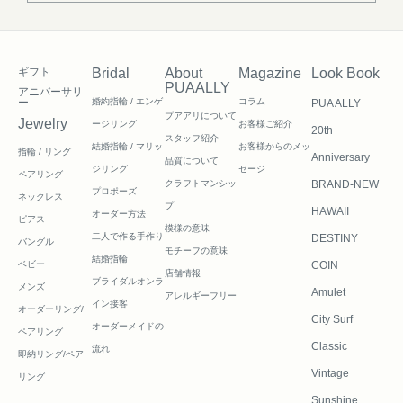
ギフト
Bridal
About
Magazine
Look Book
PUAALLY
アニバーサリ
ー
婚約指輪 / エンゲ
コラム
PUA ALLY
プアアリについて
Jewelry
ージリング
お客様ご紹介
20th
スタッフ紹介
結婚指輪 / マリッ
お客様からのメッ
指輪 / リング
Anniversary
品質について
ジリング
セージ
ペアリング
クラフトマンシッ
BRAND-NEW
プロポーズ
ネックレス
プ
HAWAII
オーダー方法
ピアス
模様の意味
二人で作る
手作り
DESTINY
バングル
モチーフの意味
結婚指輪
ベビー
COIN
店舗情報
ブライダルオンラ
メンズ
Amulet
アレルギーフリー
イン接客
オーダーリング/
City Surf
オーダーメイドの
ペアリング
Classic
流れ
即納リング/ペア
Vintage
リング
Sunshine