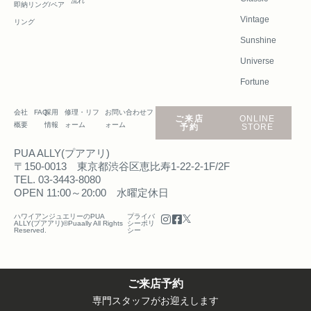
流れ
即納リング/ペア
Vintage
リング
Sunshine
Universe
Fortune
会社
FAQ
採用
修理・リフ
お問い合わせフ
ご来店
ONLINE
概要
情報
ォーム
ォーム
予約
STORE
PUA ALLY(プアアリ)
〒150-0013 東京都渋谷区恵比寿1-22-2-1F/2F
TEL. 03-3443-8080
OPEN 11:00～20:00 水曜定休日
ハワイアンジュエリーのPUA
プライバ
ALLY(プアアリ)©Puaally All Rights
シーポリ
Reserved.
シー
ご来店予約
専門スタッフがお迎えします