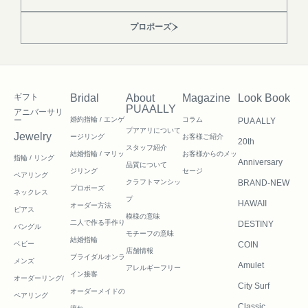
プロポーズ
ギフト
Bridal
About
Magazine
Look Book
PUAALLY
アニバーサリ
ー
婚約指輪 / エンゲ
コラム
PUA ALLY
プアアリについて
Jewelry
ージリング
お客様ご紹介
20th
スタッフ紹介
結婚指輪 / マリッ
お客様からのメッ
指輪 / リング
Anniversary
品質について
ジリング
セージ
ペアリング
クラフトマンシッ
BRAND-NEW
プロポーズ
ネックレス
プ
HAWAII
オーダー方法
ピアス
模様の意味
二人で作る
手作り
DESTINY
バングル
モチーフの意味
結婚指輪
ベビー
COIN
店舗情報
ブライダルオンラ
メンズ
Amulet
アレルギーフリー
イン接客
オーダーリング/
City Surf
オーダーメイドの
ペアリング
Classic