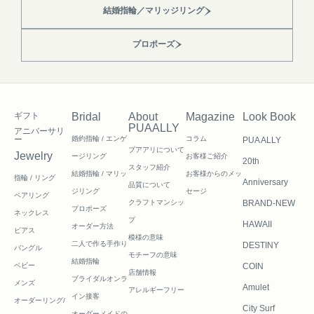
結婚指輪／マリッジリング
プロポーズ
ギフト
Bridal
About
Magazine
Look Book
PUAALLY
アニバーサリ
ー
婚約指輪 / エンゲ
コラム
PUA ALLY
プアアリについて
Jewelry
ージリング
お客様ご紹介
20th
スタッフ紹介
結婚指輪 / マリッ
お客様からのメッ
指輪 / リング
Anniversary
品質について
ジリング
セージ
ペアリング
クラフトマンシッ
BRAND-NEW
プロポーズ
ネックレス
プ
HAWAII
オーダー方法
ピアス
模様の意味
二人で作る
手作り
DESTINY
バングル
モチーフの意味
結婚指輪
ベビー
COIN
店舗情報
ブライダルオンラ
メンズ
Amulet
アレルギーフリー
イン接客
オーダーリング/
City Surf
オーダーメイドの