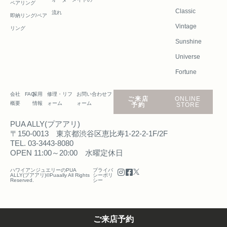
ペアリング
Classic
流れ
即納リング/ペア
Vintage
リング
Sunshine
Universe
Fortune
会社
FAQ
採用
修理・リフ
お問い合わせフ
ご来店
ONLINE
概要
情報
ォーム
ォーム
予約
STORE
PUA ALLY(プアアリ)
〒150-0013 東京都渋谷区恵比寿1-22-2-1F/2F
TEL. 03-3443-8080
OPEN 11:00～20:00 水曜定休日
ハワイアンジュエリーのPUA
プライバ
ALLY(プアアリ)©Puaally All Rights
シーポリ
Reserved.
シー
ご来店予約