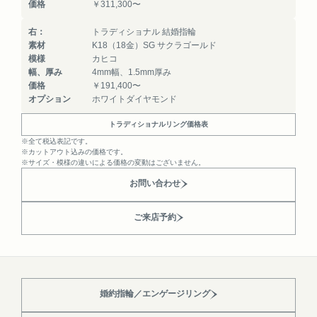
価格
￥311,300〜
右：
トラディショナル 結婚指輪
素材
K18（18金）SG サクラゴールド
模様
カヒコ
幅、厚み
4mm幅、1.5mm厚み
価格
￥191,400〜
オプション
ホワイトダイヤモンド
トラディショナルリング価格表
※全て税込表記です。
※カットアウト込みの価格です。
※サイズ・模様の違いによる価格の変動はございません。
お問い合わせ
ご来店予約
婚約指輪／エンゲージリング