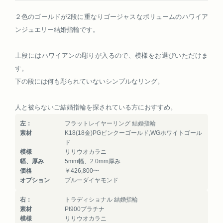
２色のゴールドが2段に重なりゴージャスなボリュームのハワイア
ンジュエリー結婚指輪です。
上段にはハワイアンの彫りが入るので、模様をお選びいただけま
す。
下の段には何も彫られていないシンプルなリング。
人と被らないご結婚指輪を探されている方におすすめ。
左：
フラットレイヤーリング 結婚指輪
素材
K18(18金)PGピンクーゴールド,WGホワイトゴール
ド
模様
リリウオカラニ
幅、厚み
5mm幅、2.0mm厚み
価格
￥426,800〜
オプション
ブルーダイヤモンド
右：
トラディショナル 結婚指輪
素材
Pt900プラチナ
模様
リリウオカラニ