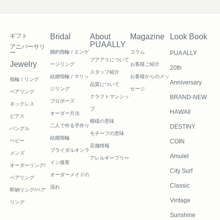
ギフト
Bridal
About
Magazine
Look Book
PUAALLY
アニバーサリ
ー
婚約指輪 / エンゲ
コラム
PUA ALLY
プアアリについて
Jewelry
ージリング
お客様ご紹介
20th
スタッフ紹介
結婚指輪 / マリッ
お客様からのメッ
指輪 / リング
Anniversary
品質について
ジリング
セージ
ペアリング
クラフトマンシッ
BRAND-NEW
プロポーズ
ネックレス
プ
HAWAII
オーダー方法
ピアス
模様の意味
二人で作る
手作り
DESTINY
バングル
モチーフの意味
結婚指輪
ベビー
COIN
店舗情報
ブライダルオンラ
メンズ
Amulet
アレルギーフリー
イン接客
オーダーリング/
City Surf
オーダーメイドの
ペアリング
Classic
流れ
即納リング/ペア
Vintage
リング
Sunshine