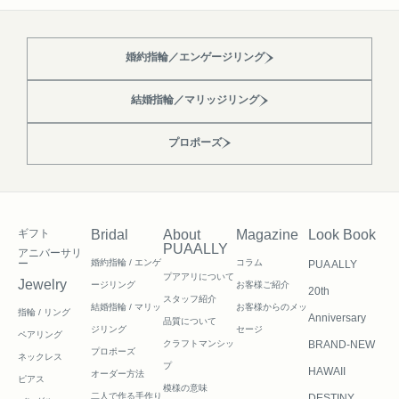
婚約指輪／エンゲージリング
結婚指輪／マリッジリング
プロポーズ
ギフト
Bridal
About
Magazine
Look Book
PUAALLY
アニバーサリ
ー
婚約指輪 / エンゲ
コラム
PUA ALLY
プアアリについて
Jewelry
ージリング
お客様ご紹介
20th
スタッフ紹介
結婚指輪 / マリッ
お客様からのメッ
指輪 / リング
Anniversary
品質について
ジリング
セージ
ペアリング
クラフトマンシッ
BRAND-NEW
プロポーズ
ネックレス
プ
HAWAII
オーダー方法
ピアス
模様の意味
二人で作る
手作り
DESTINY