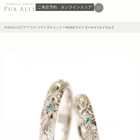
ご来店予約
オンラインストア
PUA ALLY(プアアリ)
>
ブライダルリング
>
K14ホワイトゴールド×エメラルド