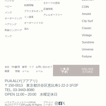
バングル
モチーフの意味
結婚指輪
ベビー
COIN
店舗情報
ブライダルオンラ
メンズ
Amulet
アレルギーフリー
イン接客
オーダーリング/
City Surf
オーダーメイドの
ペアリング
Classic
流れ
即納リング/ペア
Vintage
リング
Sunshine
Universe
Fortune
会社
FAQ
採用
修理・リフ
お問い合わせフ
ご来店
ONLINE
概要
情報
ォーム
ォーム
予約
STORE
PUA ALLY(プアアリ)
〒150-0013 東京都渋谷区恵比寿1-22-2-1F/2F
TEL. 03-3443-8080
OPEN 11:00～20:00 水曜定休日
ハワイアンジュエリーのPUA
プライバ
ALLY(プアアリ)©Puaally All Rights
シーポリ