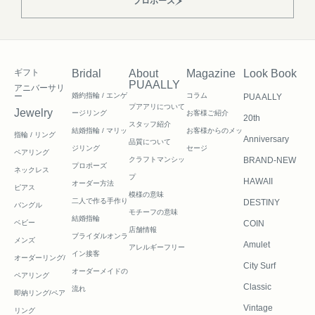
プロポーズ
ギフト
Bridal
About
Magazine
Look Book
PUAALLY
アニバーサリ
ー
婚約指輪 / エンゲ
コラム
PUA ALLY
プアアリについて
Jewelry
ージリング
お客様ご紹介
20th
スタッフ紹介
結婚指輪 / マリッ
お客様からのメッ
指輪 / リング
Anniversary
品質について
ジリング
セージ
ペアリング
クラフトマンシッ
BRAND-NEW
プロポーズ
ネックレス
プ
HAWAII
オーダー方法
ピアス
模様の意味
二人で作る
手作り
DESTINY
バングル
モチーフの意味
結婚指輪
ベビー
COIN
店舗情報
ブライダルオンラ
メンズ
Amulet
アレルギーフリー
イン接客
オーダーリング/
City Surf
オーダーメイドの
ペアリング
Classic
流れ
即納リング/ペア
Vintage
リング