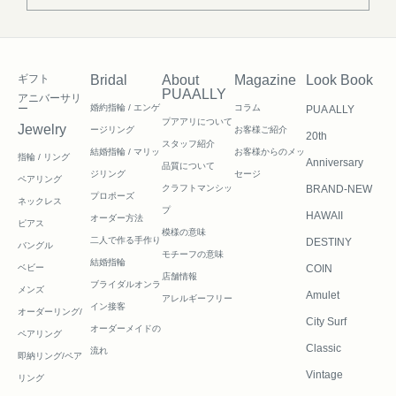
ギフト
Bridal
About
Magazine
Look Book
PUAALLY
アニバーサリ
ー
婚約指輪 / エンゲ
コラム
PUA ALLY
プアアリについて
Jewelry
ージリング
お客様ご紹介
20th
スタッフ紹介
結婚指輪 / マリッ
お客様からのメッ
指輪 / リング
Anniversary
品質について
ジリング
セージ
ペアリング
クラフトマンシッ
BRAND-NEW
プロポーズ
ネックレス
プ
HAWAII
オーダー方法
ピアス
模様の意味
二人で作る
手作り
DESTINY
バングル
モチーフの意味
結婚指輪
ベビー
COIN
店舗情報
ブライダルオンラ
メンズ
Amulet
アレルギーフリー
イン接客
オーダーリング/
City Surf
オーダーメイドの
ペアリング
Classic
流れ
即納リング/ペア
Vintage
リング