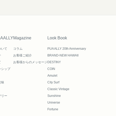
UAALLY
Magazine
Look Book
ついて
コラム
PUA ALLY 20th Anniversary
介
お客様ご紹介
BRAND-NEW HAWAII
て
お客様からのメッセージ
DESTINY
ンシップ
COIN
Amulet
意味
City Surf
Classic Vintage
フリー
Sunshine
Universe
Fortune