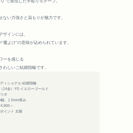
彫り”で表現した手彫りモチーフ。
せない力強さと温もりが魅力です。
デザインには、
や“魔よけ”の意味が込められています。
ワーを感じる
さわしいご結婚指輪です。
ディショナル 結婚指輪
4（14金）YG イエローゴールド
リポ
m幅、1.5mm厚み
4,900～
ポイント 太陽