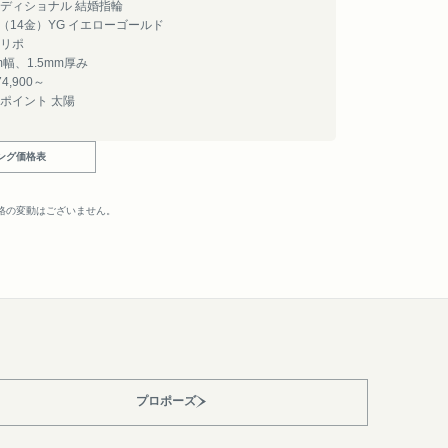
ディショナル 結婚指輪
4（14金）YG イエローゴールド
リポ
m幅、1.5mm厚み
4,900～
ポイント 太陽
ング価格表
。
格の変動はございません。
プロポーズ