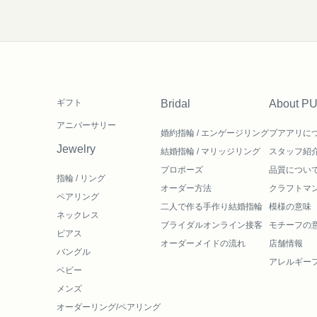
ギフト
Bridal
About P
アニバーサリー
婚約指輪 / エンゲージリング
プアアリに
Jewelry
結婚指輪 / マリッジリング
スタッフ紹
プロポーズ
品質につい
指輪 / リング
オーダー方法
クラフトマ
ペアリング
二人で作る
手作り結婚指輪
模様の意味
ネックレス
ブライダルオンライン接客
モチーフの
ピアス
オーダーメイドの流れ
店舗情報
バングル
アレルギー
ベビー
メンズ
オーダーリング/ペアリング