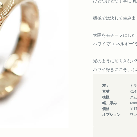
ひとつひとつ丁寧に“
機械では決して生み出
太陽をモチーフにした
ハワイで“エネルギー”
光のように前向きなパ
ハワイ好きにこそ、ふ
左：
トラ
素材
K1
模様
クム
幅、厚み
4m
価格
￥17
オプション
ワン