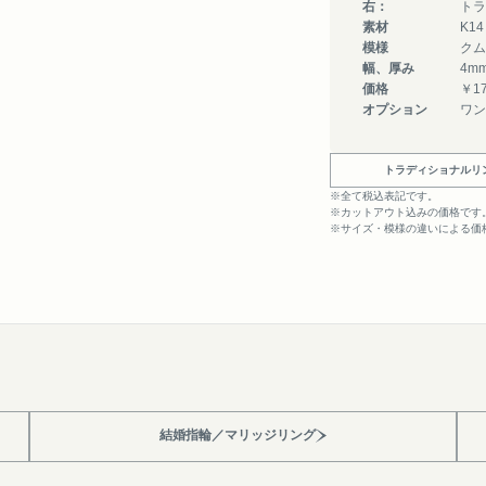
右：
トラ
素材
K1
模様
クム
幅、厚み
4m
価格
￥17
オプション
ワン
トラディショナルリ
※全て税込表記です。
※カットアウト込みの価格です
※サイズ・模様の違いによる価
結婚指輪／マリッジリング