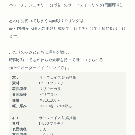
ハワイアンジュエリーでは唯一のサーフェイスリング(両面彫り)。
思わず見惚れてしまう両面彫りのリングは
表と内側から職人の手彫り模様で、時間をかけて丁寧に彫り上げ
ます。
ふたりの歩みとともに輝きを増し、
時間が経っても変わらぬ愛着を持って身につけられる
極上のオーダーメイドリングです。
左：
サーフェイス 結婚指輪
素材
Pt900 プラチナ
表面模様
リリウオカラニ
裏面模様
ピリアロハ
価格
￥716,100〜
幅、厚み
10mm幅、2mm厚み
右：
サーフェイス 結婚指輪
素材
Pt900 プラチナ
表面模様
ラカ