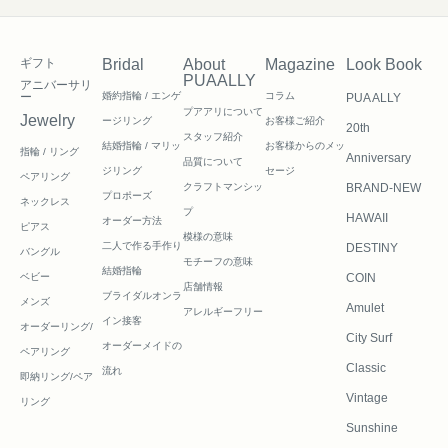
ギフト
Bridal
About
Magazine
Look Book
PUAALLY
アニバーサリ
ー
婚約指輪 / エンゲ
コラム
PUA ALLY
プアアリについて
Jewelry
ージリング
お客様ご紹介
20th
スタッフ紹介
結婚指輪 / マリッ
お客様からのメッ
指輪 / リング
Anniversary
品質について
ジリング
セージ
ペアリング
クラフトマンシッ
BRAND-NEW
プロポーズ
ネックレス
プ
HAWAII
オーダー方法
ピアス
模様の意味
二人で作る
手作り
DESTINY
バングル
モチーフの意味
結婚指輪
ベビー
COIN
店舗情報
ブライダルオンラ
メンズ
Amulet
アレルギーフリー
イン接客
オーダーリング/
City Surf
オーダーメイドの
ペアリング
Classic
流れ
即納リング/ペア
Vintage
リング
Sunshine