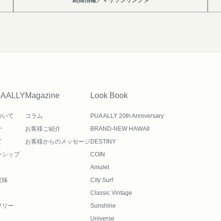
UAALLY
Magazine
Look Book
ついて
コラム
PUA ALLY 20th Anniversary
介
お客様ご紹介
BRAND-NEW HAWAII
て
お客様からのメッセージ
DESTINY
ンシップ
COIN
Amulet
意味
City Surf
Classic Vintage
フリー
Sunshine
Universe