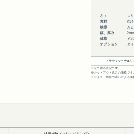
右：
スリ
素材
K1
模様
カヒ
幅、厚み
2m
価格
￥20
オプション
ダイ
トラディショナルリ
※全て税込表記です。
※カットアウト込みの価格です
※サイズ・模様の違いによる価
結婚指輪／マリッジリング