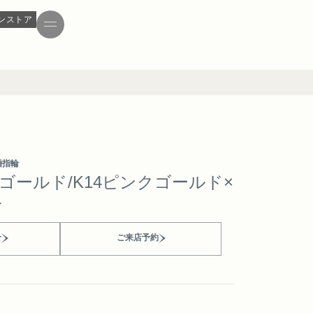
ンストア
婚指輪
ンゴールド/K14ピンクゴールド×
ド
せ
ご来店予約