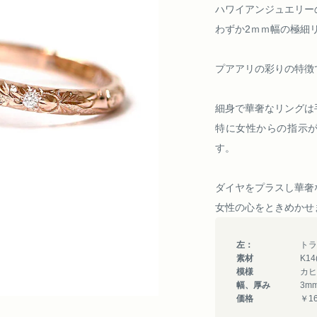
ハワイアンジュエリー
わずか2ｍｍ幅の極細
プアアリの彩りの特徴
細身で華奢なリングは
特に女性からの指示
す。
ダイヤをプラスし華奢
女性の心をときめかせ
左：
トラ
素材
K1
模様
カヒ
幅、厚み
3m
価格
￥16