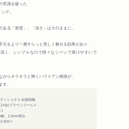
の常識を破った
リング。
である「密度」、「深さ」はそのままに。
手元をより一層すらっと美しく魅せる効果があり
が高く、シンプルなので様々なシーンで着けやすいで
ながらキラキラと輝くハワイアン模様が、
ます。
ディショナル 結婚指輪
4(14金)ブラウンゴールド
コ
m幅、1,5mm厚み
3,900〜