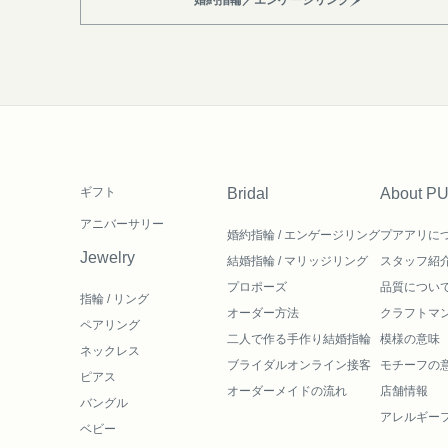
ギフト
Bridal
About P
アニバーサリー
婚約指輪 / エンゲージリング
プアアリに
Jewelry
結婚指輪 / マリッジリング
スタッフ紹
プロポーズ
品質につい
指輪 / リング
オーダー方法
クラフトマ
ペアリング
二人で作る
手作り結婚指輪
模様の意味
ネックレス
ブライダルオンライン接客
モチーフの
ピアス
オーダーメイドの流れ
店舗情報
バングル
アレルギー
ベビー