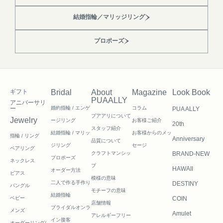
結婚指輪／マリッジリング
プロポーズ
ギフト
Bridal
About
Magazine
Look Book
PUAALLY
アニバーサリ
ー
婚約指輪 / エンゲ
コラム
PUA ALLY
プアアリについて
Jewelry
ージリング
お客様ご紹介
20th
スタッフ紹介
結婚指輪 / マリッ
お客様からのメッ
指輪 / リング
Anniversary
品質について
ジリング
セージ
ペアリング
クラフトマンシッ
BRAND-NEW
プロポーズ
ネックレス
プ
HAWAII
オーダー方法
ピアス
模様の意味
二人で作る
手作り
DESTINY
バングル
モチーフの意味
結婚指輪
ベビー
COIN
店舗情報
ブライダルオンラ
メンズ
Amulet
アレルギーフリー
イン接客
オーダーリング/