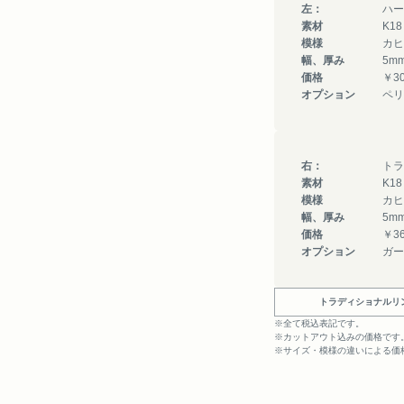
左：
ハー
素材
K1
模様
カヒ
幅、厚み
5m
価格
￥30
オプション
ペリ
右：
トラ
素材
K1
模様
カヒ
幅、厚み
5m
価格
￥36
オプション
ガー
トラディショナルリ
※全て税込表記です。
※カットアウト込みの価格です
※サイズ・模様の違いによる価