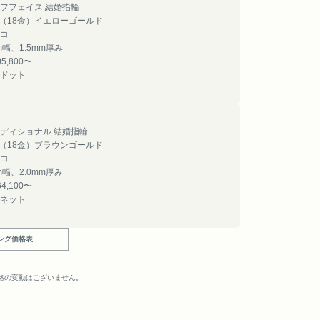
フフェイス 結婚指輪
8（18金）イエローゴールド
コ
m幅、1.5mm厚み
5,800〜
ドット
ディショナル 結婚指輪
8（18金）ブラウンゴールド
コ
m幅、2.0mm厚み
4,100〜
ネット
ング価格表
。
格の変動はございません。