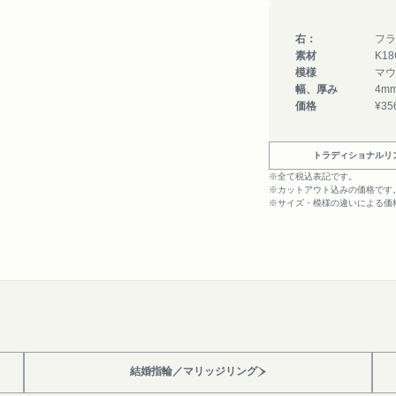
右：
フラ
素材
K1
模様
マウ
幅、厚み
4m
価格
¥35
トラディショナルリ
※全て税込表記です。
※カットアウト込みの価格です
※サイズ・模様の違いによる価
結婚指輪／マリッジリング