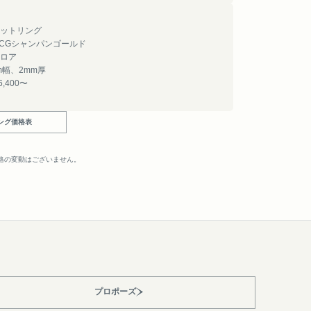
ットリング
8CGシャンパンゴールド
ロア
m幅、2mm厚
6,400〜
ング価格表
。
格の変動はございません。
プロポーズ