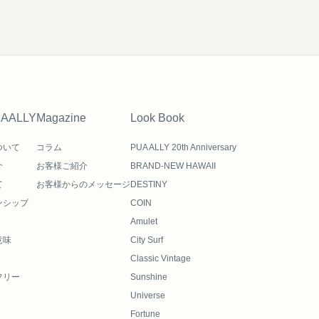
UAALLY
Magazine
Look Book
ついて
コラム
PUA ALLY 20th Anniversary
介
お客様ご紹介
BRAND-NEW HAWAII
て
お客様からのメッセージ
DESTINY
ンシップ
COIN
Amulet
意味
City Surf
Classic Vintage
フリー
Sunshine
Universe
Fortune