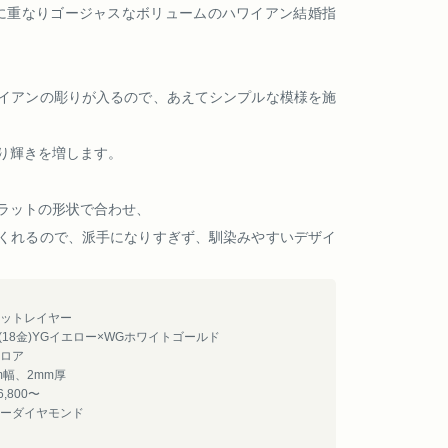
に重なりゴージャスなボリュームのハワイアン結婚指
イアンの彫りが入るので、あえてシンプルな模様を施
り輝きを増します。
ラットの形状で合わせ、
くれるので、派手になりすぎず、馴染みやすいデザイ
ットレイヤー
8(18金)YGイエロー×WGホワイトゴールド
ロア
m幅、2mm厚
6,800〜
ーダイヤモンド