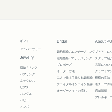
ギフト
Bridal
About P
アニバーサリー
婚約指輪 / エンゲージリング
プアアリに
Jewelry
結婚指輪 / マリッジリング
スタッフ紹
プロポーズ
品質につい
指輪 / リング
オーダー方法
クラフトマ
ペアリング
二人で作る
手作り結婚指輪
模様の意味
ネックレス
ブライダルオンライン接客
モチーフの
ピアス
オーダーメイドの流れ
店舗情報
バングル
アレルギー
ベビー
メンズ