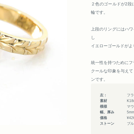
２色のゴールドが2段
輪です。
上段のリングにはハワ
し
イエローゴールドがよ
統一性を持つためにフ
クールな印象を与えて
ンです。
左：
フラ
素材
K1
模様
マウ
幅、厚み
5m
価格
¥42
ストーン
ブル