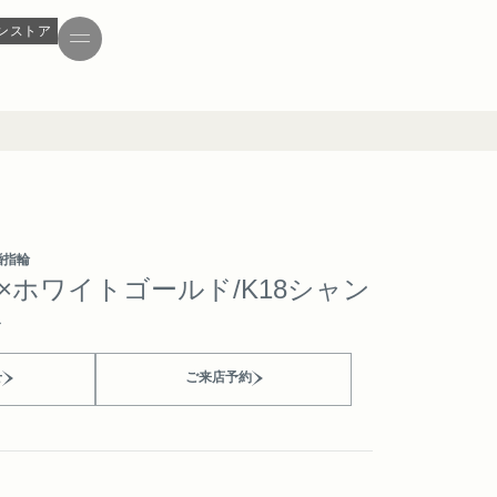
ンストア
婚指輪
ー×ホワイトゴールド/K18シャン
ド
せ
ご来店予約