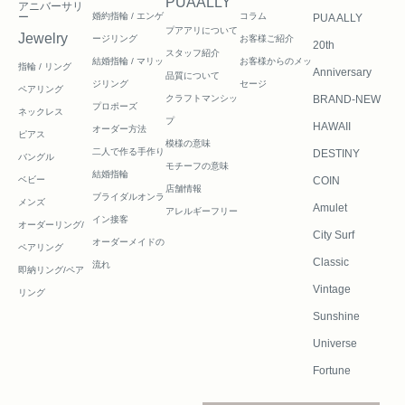
PUAALLY
アニバーサリ
ー
婚約指輪 / エンゲ
コラム
PUA ALLY
プアアリについて
Jewelry
ージリング
お客様ご紹介
20th
スタッフ紹介
結婚指輪 / マリッ
お客様からのメッ
指輪 / リング
Anniversary
品質について
ジリング
セージ
ペアリング
クラフトマンシッ
BRAND-NEW
プロポーズ
ネックレス
プ
HAWAII
オーダー方法
ピアス
模様の意味
二人で作る
手作り
DESTINY
バングル
モチーフの意味
結婚指輪
ベビー
COIN
店舗情報
ブライダルオンラ
メンズ
Amulet
アレルギーフリー
イン接客
オーダーリング/
City Surf
オーダーメイドの
ペアリング
Classic
流れ
即納リング/ペア
Vintage
リング
Sunshine
Universe
Fortune