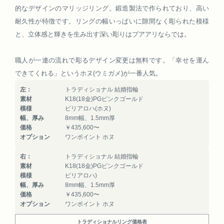
的なデザインのマリッジリング。鍛造製法で作られており、高い
耐久性が特徴です。リングの幅いっぱいに隙間なく彫られた模様
と、立体感と輝きを生み出す深い彫りはプアアリならでは。
職人が一連の流れで彫るデザイン変更は無料です。「幸せを運ん
できてくれる」というホヌ(ウミガメ)が一番人気。
左：
トラディショナル 結婚指輪
素材
K18(18金)PGピンクゴールド
模様
ピリアロハ(ホヌ)
幅、厚み
8mm幅、1.5mm厚
価格
￥435,600〜
オプション
ワンポイント ホヌ
右：
トラディショナル 結婚指輪
素材
K18(18金)PGピンクゴールド
模様
ピリアロハ)
幅、厚み
8mm幅、1.5mm厚
価格
￥435,600〜
オプション
ワンポイント ホヌ
トラディショナルリング価格表