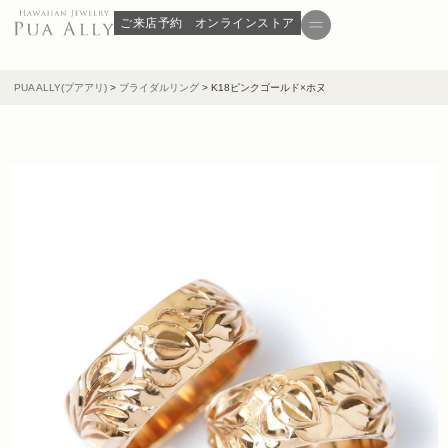
ご来店予約
オンラインストア
PUA ALLY(プアアリ)
>
ブライダルリング
>
K18ピンクゴールド×ホヌ