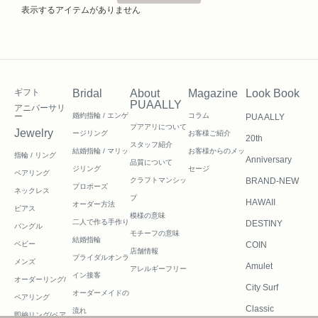
表示するアイテムがありません
ギフト
Bridal
About
Magazine
Look Book
PUAALLY
アニバーサリ
ー
婚約指輪 / エンゲ
コラム
PUA ALLY
プアアリについて
Jewelry
ージリング
お客様ご紹介
20th
スタッフ紹介
結婚指輪 / マリッ
お客様からのメッ
指輪 / リング
Anniversary
品質について
ジリング
セージ
ペアリング
クラフトマンシッ
BRAND-NEW
プロポーズ
ネックレス
プ
HAWAII
オーダー方法
ピアス
模様の意味
二人で作る
手作り
DESTINY
バングル
モチーフの意味
結婚指輪
ベビー
COIN
店舗情報
ブライダルオンラ
メンズ
Amulet
アレルギーフリー
イン接客
オーダーリング/
City Surf
オーダーメイドの
ペアリング
Classic
流れ
即納リング/ペア