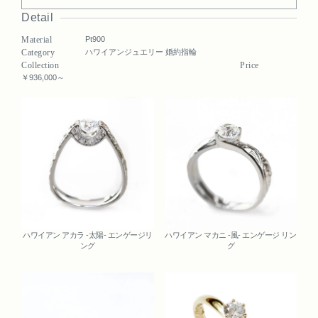
Detail
Material
Pt900
Category
ハワイアンジュエリー 婚約指輪
Collection
Price
￥936,000～
Related
ハワイアン アカラ -太陽- エンゲージリ
ハワイアン マカニ -風- エンゲージ リン
ング
グ