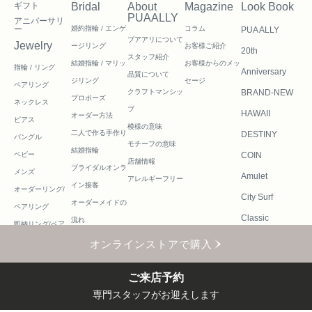
ギフト
Bridal
About
Magazine
Look Book
PUAALLY
アニバーサリ
ー
婚約指輪 / エンゲ
コラム
PUA ALLY
プアアリについて
Jewelry
ージリング
お客様ご紹介
20th
スタッフ紹介
結婚指輪 / マリッ
お客様からのメッ
指輪 / リング
Anniversary
品質について
ジリング
セージ
ペアリング
クラフトマンシッ
BRAND-NEW
プロポーズ
ネックレス
プ
HAWAII
オーダー方法
ピアス
模様の意味
二人で作る
手作り
DESTINY
バングル
モチーフの意味
結婚指輪
ベビー
COIN
店舗情報
ブライダルオンラ
メンズ
Amulet
アレルギーフリー
イン接客
オーダーリング/
City Surf
オーダーメイドの
ペアリング
Classic
流れ
即納リング/ペア
Vintage
リング
オンラインストアで購入
Sunshine
ご来店予約
Universe
専門スタッフがお迎えします
Fortune