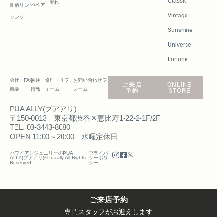
Classic
流れ
即納リング/ペア
Vintage
リング
Sunshine
Universe
Fortune
会社
FAQ
採用
修理・リフ
お問い合わせフ
ご来店
ONLINE
概要
情報
ォーム
ォーム
予約
STORE
PUA ALLY(プアアリ)
〒150-0013 東京都渋谷区恵比寿1-22-2-1F/2F
TEL. 03-3443-8080
OPEN 11:00～20:00 水曜定休日
ハワイアンジュエリーのPUA
プライバ
ALLY(プアアリ)©Puaally All Rights
シーポリ
Reserved.
シー
ご来店予約
専門スタッフがお迎えします