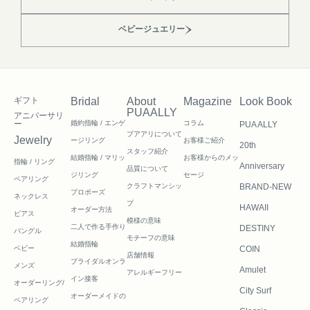
ベビージュエリー
ギフト
Bridal
About
Magazine
Look Book
PUAALLY
アニバーサリ
ー
婚約指輪 / エンゲ
コラム
PUA ALLY
プアアリについて
Jewelry
ージリング
お客様ご紹介
20th
スタッフ紹介
結婚指輪 / マリッ
お客様からのメッ
指輪 / リング
Anniversary
品質について
ジリング
セージ
ペアリング
クラフトマンシッ
BRAND-NEW
プロポーズ
ネックレス
プ
HAWAII
オーダー方法
ピアス
模様の意味
二人で作る
手作り
DESTINY
バングル
モチーフの意味
結婚指輪
ベビー
COIN
店舗情報
ブライダルオンラ
メンズ
Amulet
アレルギーフリー
イン接客
オーダーリング/
City Surf
オーダーメイドの
ペアリング