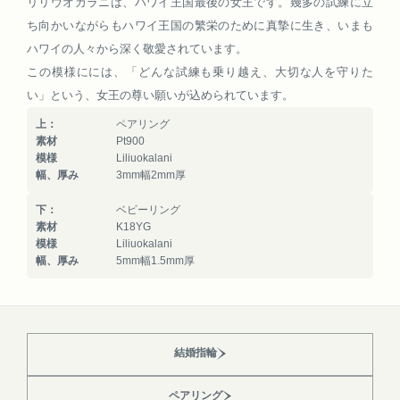
リリウオカラニは、ハワイ王国最後の女王です。幾多の試練に立
ち向かいながらもハワイ王国の繁栄のために真摯に生き、いまも
ハワイの人々から深く敬愛されています。
この模様にには、「どんな試練も乗り越え、大切な人を守りた
い」という、女王の尊い願いが込められています。
上：
ペアリング
素材
Pt900
模様
Liliuokalani
幅、厚み
3mm幅2mm厚
下：
ベビーリング
素材
K18YG
模様
Liliuokalani
幅、厚み
5mm幅1.5mm厚
結婚指輪
ペアリング